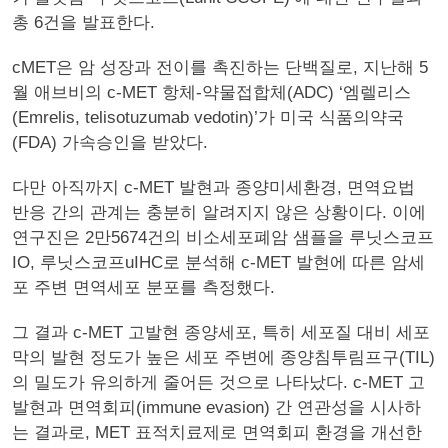
총 6건을 발표한다.
cMET은 암 성장과 전이를 촉진하는 단백질로, 지난해 5
월 애브비의 c-MET 항체-약물접합체(ADC) ‘엠렐리스
(Emrelis, telisotuzumab vedotin)’가 미국 식품의약국
(FDA) 가속승인을 받았다.
다만 아직까지 c-MET 발현과 종양미세환경, 면역요법
반응 간의 관계는 충분히 알려지지 않은 상황이다. 이에
연구진은 2만5674건의 비소세포폐암 샘플을 루닛스코프
IO, 루닛스코프uIHC로 분석해 c-MET 발현에 따른 암세
포 주변 면역세포 분포를 측정했다.
그 결과 c-MET 고발현 종양세포, 특히 세포질 대비 세포
막의 발현 정도가 높은 세포 주변에 종양침투림프구(TIL)
의 밀도가 유의하게 줄어든 것으로 나타났다. c-MET 고
발현과 면역회피(immune evasion) 간 연관성을 시사하
는 결과로, MET 표적치료제로 면역회피 환경을 개선한