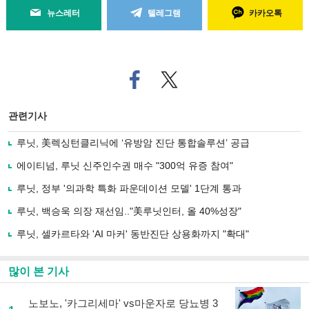
뉴스레터
텔레그램
카카오톡
페
트위
이
터로
스
기사
북
공유
관련기사
으
하기
로
루닛, 美렉싱턴클리닉에 ‘유방암 진단 통합솔루션’ 공급
기
사
에이티넘, 루닛 신주인수권 매수 "300억 유증 참여"
공
유
루닛, 정부 '의과학 특화 파운데이션 모델' 1단계 통과
하
루닛, 백승욱 의장 재선임.."美루닛인터, 올 40%성장"
기
루닛, 셀카르타와 'AI 마커' 동반진단 상용화까지 "확대"
많이 본 기사
노보노, '카그리세마' vs마운자로 당뇨병 3