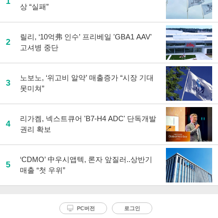
1
상 “실패”
릴리, ‘10억弗 인수’ 프리베일 'GBA1 AAV'
2
고셔병 중단
노보노, ‘위고비 알약’ 매출증가 “시장 기대
3
못미쳐”
리가켐, 넥스트큐어 'B7-H4 ADC' 단독개발
4
권리 확보
‘CDMO’ 中우시앱텍, 론자 앞질러..상반기
5
매출 “첫 우위”
PC버전
로그인