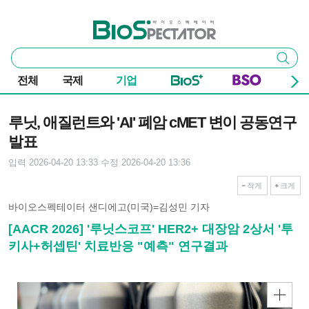
본문 바로가기
주요 메뉴
바이오스펙테이터
통
검색
합
검
전체
국제
기업
색
기사본문
루닛, 애질런트와 'AI' 폐암 cMET 변이 공동연구
발표
입력 2026-04-20 13:33
수정 2026-04-20 13:36
작게
크게
바이오스펙테이터 샌디에고(미국)=김성민 기자
[AACR 2026] '루닛스코프' HER2+ 대장암 2상서 '투
키사+허셉틴' 치료반응 "예측" 연구결과