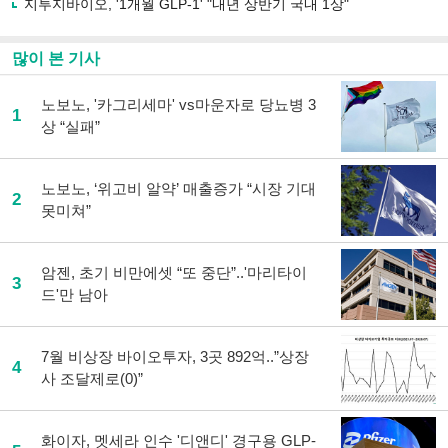
지투지바이오, '1개월 GLP-1' "내년 상반기 국내 1상"
많이 본 기사
노보노, '카그리세마' vs마운자로 당뇨병 3
1
상 “실패”
노보노, ‘위고비 알약’ 매출증가 “시장 기대
2
못미쳐”
암젠, 초기 비만에셋 “또 중단”..'마리타이
3
드'만 남아
7월 비상장 바이오투자, 3곳 892억..”상장
4
사 조달제로(0)”
화이자, 멧세라 인수 '디앤디' 경구용 GLP-