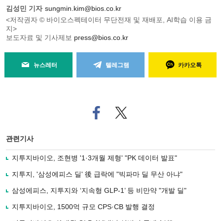
김성민 기자
sungmin.kim@bios.co.kr
<저작권자 © 바이오스펙테이터 무단전재 및 재배포, AI학습 이용 금
지>
보도자료 및 기사제보
press@bios.co.kr
뉴스레터
텔레그램
카카오톡
페
트위
이
터로
스
기사
북
공유
관련기사
으
하기
로
지투지바이오, 조현병 '1·3개월 제형' "PK 데이터 발표"
기
사
지투지, '삼성에피스 딜' 後 급락에 "빅파마 딜 무산 아냐"
공
유
삼성에피스, 지투지와 ‘지속형 GLP-1’ 등 비만약 "개발 딜"
하
지투지바이오, 1500억 규모 CPS·CB 발행 결정
기