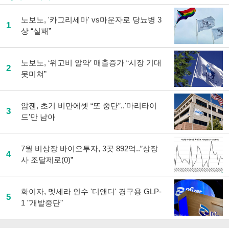
노보노, '카그리세마' vs마운자로 당뇨병 3
1
상 “실패”
노보노, ‘위고비 알약’ 매출증가 “시장 기대
2
못미쳐”
암젠, 초기 비만에셋 “또 중단”..'마리타이
3
드'만 남아
7월 비상장 바이오투자, 3곳 892억..”상장
4
사 조달제로(0)”
화이자, 멧세라 인수 '디앤디' 경구용 GLP-
5
1 "개발중단"