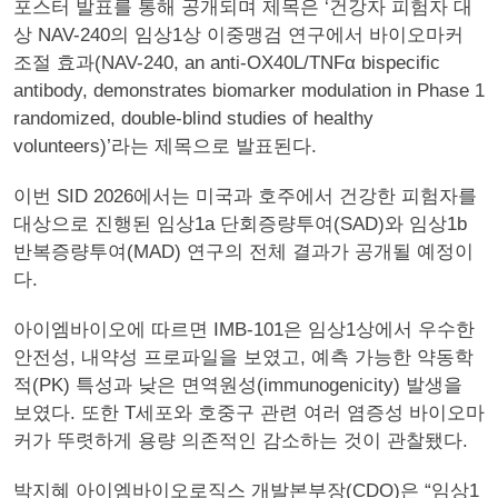
포스터 발표를 통해 공개되며 제목은 ‘건강자 피험자 대
상 NAV-240의 임상1상 이중맹검 연구에서 바이오마커
조절 효과(NAV-240, an anti-OX40L/TNFα bispecific
antibody, demonstrates biomarker modulation in Phase 1
randomized, double-blind studies of healthy
volunteers)’라는 제목으로 발표된다.
이번 SID 2026에서는 미국과 호주에서 건강한 피험자를
대상으로 진행된 임상1a 단회증량투여(SAD)와 임상1b
반복증량투여(MAD) 연구의 전체 결과가 공개될 예정이
다.
아이엠바이오에 따르면 IMB-101은 임상1상에서 우수한
안전성, 내약성 프로파일을 보였고, 예측 가능한 약동학
적(PK) 특성과 낮은 면역원성(immunogenicity) 발생을
보였다. 또한 T세포와 호중구 관련 여러 염증성 바이오마
커가 뚜렷하게 용량 의존적인 감소하는 것이 관찰됐다.
박지혜 아이엠바이오로직스 개발본부장(CDO)은 “임상1