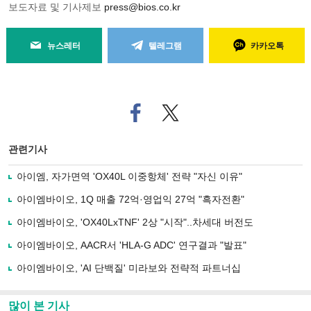
보도자료 및 기사제보
press@bios.co.kr
뉴스레터
텔레그램
카카오톡
페
트위
이
터로
스
기사
북
공유
관련기사
으
하기
로
아이엠, 자가면역 'OX40L 이중항체' 전략 "자신 이유"
기
사
아이엠바이오, 1Q 매출 72억·영업익 27억 "흑자전환"
공
유
아이엠바이오, 'OX40LxTNF' 2상 "시작"..차세대 버전도
하
아이엠바이오, AACR서 'HLA-G ADC' 연구결과 "발표"
기
아이엠바이오, 'AI 단백질' 미라보와 전략적 파트너십
많이 본 기사