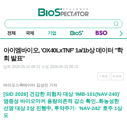
본문 바로가기
주요 메뉴
바이오스펙테이터
통
검색
합
검
전체
국제
기업
색
기사본문
아이엠바이오, 'OX40LxTNF' 1a/1b상 데이터 "학
회 발표"
입력 2026-05-15 09:22
수정 2026-05-15 09:22
작게
크게
바이오스펙테이터 김성민 기자
[SID 2026] 건강한 피험자 대상 'IMB-101(NAV-240)'
염증성 바이오마커 용량의존적 감소 확인..화농성한
선염 대상 2상 진행中, 투약주기↑ 'NAV-242' 호주 1상
도