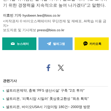
기 위한 경쟁력을 지속적으로 높여 나가겠다”고 말했다.
이효빈 기자
hyobeen.lee@bios.co.kr
<저작권자 © 바이오스펙테이터 무단전재 및 재배포, AI학습 이용 금
지>
보도자료 및 기사제보
press@bios.co.kr
뉴스레터
텔레그램
카카오톡
페
트위
이
터로
스
기사
북
공유
관련기사
으
하기
로
셀트리온제약, 충북 'PFS 생산시설' 구축 "2조 투자"
기
사
셀트리온, '리툭시맙 시밀러' 美상호교환성 "최초 획득"
공
유
셀트리온, 바이오USA서 기업미팅 180건↑·2000명 방문