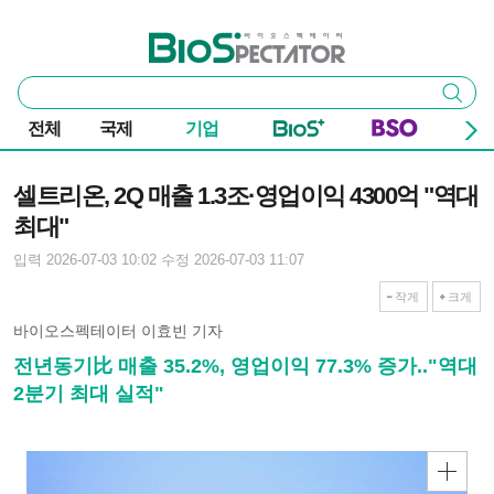
본문 바로가기
주요 메뉴
바이오스펙테이터
통
검색
합
검
전체
국제
기업
색
기사본문
셀트리온, 2Q 매출 1.3조·영업이익 4300억 "역대
최대"
입력 2026-07-03 10:02
수정 2026-07-03 11:07
작게
크게
바이오스펙테이터 이효빈 기자
전년동기比 매출 35.2%, 영업이익 77.3% 증가.."역대
2분기 최대 실적"