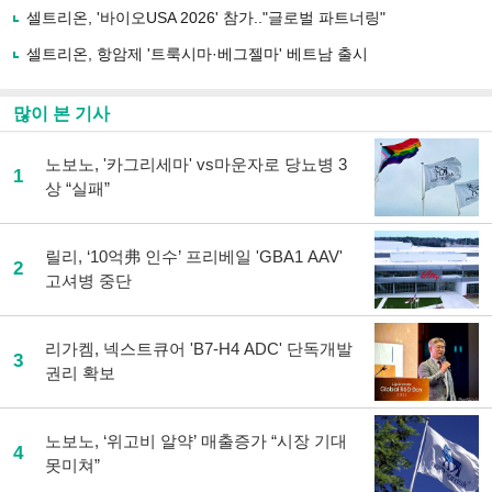
하
셀트리온, '바이오USA 2026' 참가.."글로벌 파트너링"
기
셀트리온, 항암제 '트룩시마·베그젤마' 베트남 출시
많이 본 기사
노보노, '카그리세마' vs마운자로 당뇨병 3
1
상 “실패”
릴리, ‘10억弗 인수’ 프리베일 'GBA1 AAV'
2
고셔병 중단
리가켐, 넥스트큐어 'B7-H4 ADC' 단독개발
3
권리 확보
노보노, ‘위고비 알약’ 매출증가 “시장 기대
4
못미쳐”