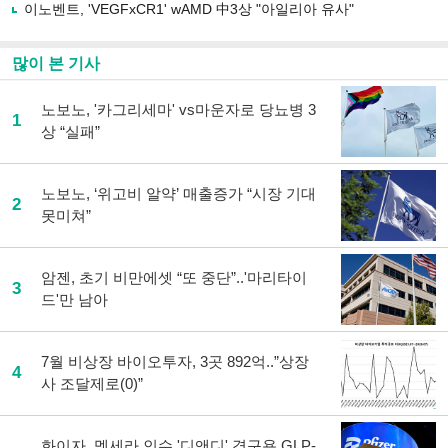
이노벤트, 'VEGFxCR1' wAMD 中3상 "아일리아 유사"
많이 본 기사
노보노, '카그리세마' vs마운자로 당뇨병 3
1
상 “실패”
노보노, ‘위고비 알약’ 매출증가 “시장 기대
2
못미쳐”
암젠, 초기 비만에셋 “또 중단”..'마리타이
3
드'만 남아
7월 비상장 바이오투자, 3곳 892억..”상장
4
사 조달제로(0)”
화이자, 멧세라 인수 '디앤디' 경구용 GLP-