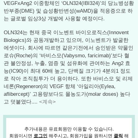
VEGFxAng2 이중항체인 ‘OLN324(IBI324)’의 당뇨병성황
반부종(DME) 및 습성황반변성(wAMD)을 적응증으로 하
는 글로벌 임상3상 개발에 사용할 예정이다.
OLN324는 현재 중국 이노벤트 바이오로직스(Innovent
Biologics)와 공동개발하고 있으며, 이노벤트가 발굴한
에셋이다. 회사에 따르면 같은기전에서 승인받은 약물인
로슈(Roche)의 ‘바비스모(Vabysmo, faricimab)’보다 혈
관 불안정성, 누출, 염증 및 섬유화에 관여하는 Ang2 효
능(IC90)이 최대 60배 높고, 단백질 크기가 4분의1 정도
로 작아 조직침투가 더 용이하다. 또한 바비스모 및 리제
네론(Regeneron)의 VEGF 항체 ‘아일리아(Eylea,
aflibercept)’ 고용량보다도 몰농도가(molar doses) 높다
고 덧붙였다....
<계속>
추가내용은 유료회원만 이용할 수 있습니다.
회원이시면
로그인
해주시고, 회원가입을 원하시면
클릭
해