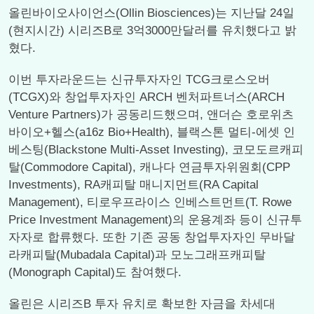
올린바이오사이언스(Ollin Biosciences)는 지난달 24일
(현지시간) 시리즈B로 3억3000만달러를 유치했다고 밝
혔다.
이번 투자라운드는 신규투자자인 TCG크로스오버
(TCGX)와 창업투자자인 ARCH 벤처파트너스(ARCH
Venture Partners)가 공동리드했으며, 앤더슨 호로위츠
바이오+헬스(a16z Bio+Health), 블랙스톤 멀티-에셋 인
베스팅(Blackstone Multi-Asset Investing), 코모도르캐피
탈(Commodore Capital), 캐나다 연금투자위원회(CPP
Investments), RA캐피탈 매니지먼트(RA Capital
Management), 티로우프라이스 인베스트먼트(T. Rowe
Price Investment Management)의 운용계좌 등이 신규투
자자로 합류했다. 또한 기존 공동 창업투자자인 무바달
라캐피탈(Mubadala Capital)과 모노그래프캐피탈
(Monograph Capital)도 참여했다.
올린은 시리즈B 투자 유치로 확보한 자금을 차세대