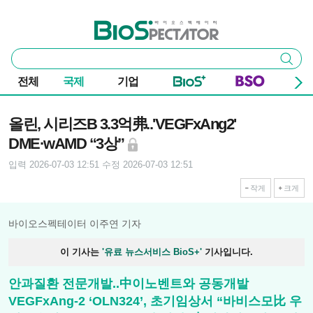
본문 바로가기
주요 메뉴
바이오스펙테이터
통
검색
합
검
전체
국제
기업
색
기사본문
올린, 시리즈B 3.3억弗..'VEGFxAng2'
DME·wAMD “3상”
입력 2026-07-03 12:51
수정 2026-07-03 12:51
작게
크게
바이오스펙테이터 이주연 기자
이 기사는
'유료 뉴스서비스 BioS+'
기사입니다.
안과질환 전문개발..中이노벤트와 공동개발
VEGFxAng-2 ‘OLN324’, 초기임상서 “바비스모比 우