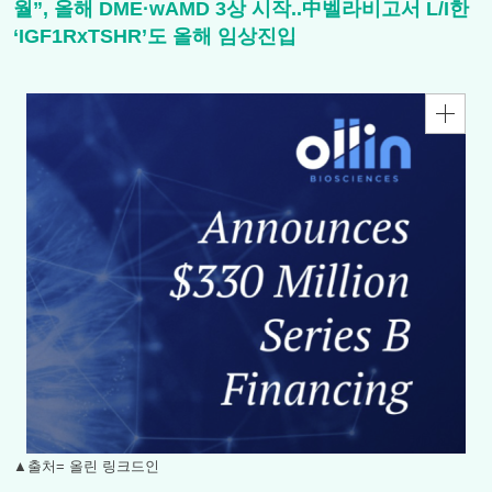
월”, 올해 DME·wAMD 3상 시작..中벨라비고서 L/I한
‘IGF1RxTSHR’도 올해 임상진입
▲출처= 올린 링크드인