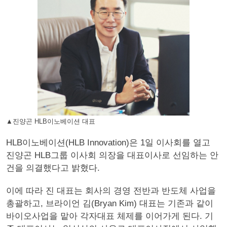
▲진양곤 HLB이노베이션 대표
HLB이노베이션(HLB Innovation)은 1일 이사회를 열고
진양곤 HLB그룹 이사회 의장을 대표이사로 선임하는 안
건을 의결했다고 밝혔다.
이에 따라 진 대표는 회사의 경영 전반과 반도체 사업을
총괄하고, 브라이언 김(Bryan Kim) 대표는 기존과 같이
바이오사업을 맡아 각자대표 체제를 이어가게 된다. 기