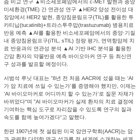
즘 비교 연구 ▲비소세포폐암에서의 c-MET 발현과 종양
미세환경(TME) 간 연관성 연구 ▲HER2 양성 전이성 대
장암에서 HER2 발현, 종양침윤림프구(TIL)를 활용한 투
카티닙(tucatinib)+트라스투주맙(trastuzumab) 병용치료
반응 예측 ▲AI를 활용한 비소세포폐암에서의 종양·기질
내 종양침윤림프구(iTIL, sTIL) 정량 평가, 면역항암제 치
료 반응과의 연관성 분석 ▲AI 기반 IHC 분석을 활용한
간암 환자의 약물반응 예측 바이오마커 연구 등 최신연
구 성과를 발표할 예정이다.
서범석 루닛 대표는 ”8년 전 처음 AACR에 섰을 때는 ‘AI
가 암 치료에 쓰일 수 있는가’를 증명해야 했지만, 이제는
‘AI 바이오마커로 어디까지 할 수 있는가’로 질문 자체가
바뀌었다“며 ”AI 바이오마커가 실제 환자의 치료 결정에
기여하는 핵심 도구로 자리잡을 수 있도록 연구의 질과
속도를 함께 높여가겠다“고 말했다.
한편 1907년에 첫 설립된 미국 암연구학회(AACR)는 암
과 관련한 다양한 연구 성과를 전 세계에 소개하는 세계