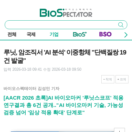
본문 바로가기
주요 메뉴
바이오스펙테이터
통
검색
합
검
전체
국제
기업
색
기사본문
루닛, 암조직서 'AI 분석' 이중항체 "단백질쌍 19
건 발굴"
입력 2026-03-18 09:41
수정 2026-03-18 09:50
작게
크게
바이오스펙테이터 김성민 기자
[AACR 2026 초록]AI 바이오마커 '루닛스코프' 적용
연구결과 총 6건 공개.."AI 바이오마커 기술, 가능성
검증 넘어 '임상 적용 확대' 단계로"