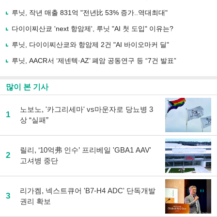
기
사
루닛, 작년 매출 831억 "전년比 53% 증가..역대최대"
공
유
다이이찌산쿄 'next 항암제', 루닛 "AI 첫 도입" 이유는?
하
루닛, 다이이찌산쿄와 항암제 2건 "AI 바이오마커 딜"
기
루닛, AACR서 ‘제넨텍·AZ’ 폐암 공동연구 등 “7건 발표”
많이 본 기사
노보노, '카그리세마' vs마운자로 당뇨병 3
1
상 “실패”
릴리, ‘10억弗 인수’ 프리베일 'GBA1 AAV'
2
고셔병 중단
리가켐, 넥스트큐어 'B7-H4 ADC' 단독개발
3
권리 확보