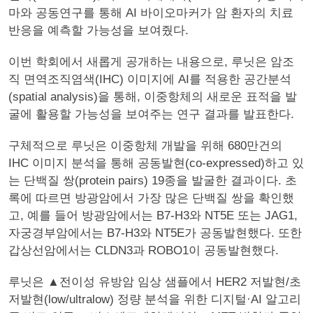
마와 공동연구를 통해 AI 바이오마커가 암 환자의 치료
반응을 예측할 가능성을 보여줬다.
이번 학회에서 새롭게 공개하는 내용으로, 루닛은 암조
직 면역조직염색(IHC) 이미지에 AI를 적용한 공간분석
(spatial analysis)을 통해, 이중항체의 새로운 표적을 발
굴에 활용할 가능성을 보여주는 연구 결과를 발표한다.
구체적으로 루닛은 이중항체 개발을 위해 680만건의
IHC 이미지 분석을 통해 공동발현(co-expressed)하고 있
는 단백질 쌍(protein pairs) 19종을 발굴한 결과이다. 초
록에 따르면 방광암에서 가장 많은 단백질 쌍을 확인했
고, 예를 들어 방광암에서는 B7-H3와 NT5E 또는 JAG1,
자궁경부암에서는 B7-H3와 NT5E가 공동발현했다. 또한
갑상선암에서는 CLDN3과 ROBO1이 공동발현했다.
루닛은 ▲전이성 유방암 임상 샘플에서 HER2 저발현/초
저발현(low/ultralow) 정량 분석을 위한 디지털·AI 알고리