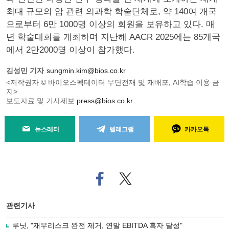
최대 규모의 암 관련 의과학 학술단체로, 약 140여 개국
으로부터 6만 1000명 이상의 회원을 보유하고 있다. 매
년 학술대회를 개최하며 지난해 AACR 2025에는 85개국
에서 2만2000명 이상이 참가했다.
김성민 기자
sungmin.kim@bios.co.kr
<저작권자 © 바이오스펙테이터 무단전재 및 재배포, AI학습 이용 금
지>
보도자료 및 기사제보
press@bios.co.kr
뉴스레터
텔레그램
카카오톡
페
트위
이
터로
스
기사
북
공유
관련기사
으
하기
로
루닛, "재무리스크 완전 제거, 연말 EBITDA 흑자 달성"