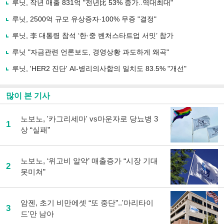
루닛, 작년 매출 831억 "전년比 53% 증가..역대최대"
기
사
루닛, 2500억 규모 유상증자·100% 무증 "결정"
공
유
루닛, 李 대통령 참석 ‘한·중 벤처스타트업 서밋’ 참가
하
루닛 "자금관련 언론보도, 경영상황 과도하게 왜곡"
기
루닛, 'HER2 진단' AI-병리의사합의 일치도 83.5% "개선"
많이 본 기사
노보노, '카그리세마' vs마운자로 당뇨병 3
1
상 “실패”
노보노, ‘위고비 알약’ 매출증가 “시장 기대
2
못미쳐”
암젠, 초기 비만에셋 “또 중단”..'마리타이
3
드'만 남아