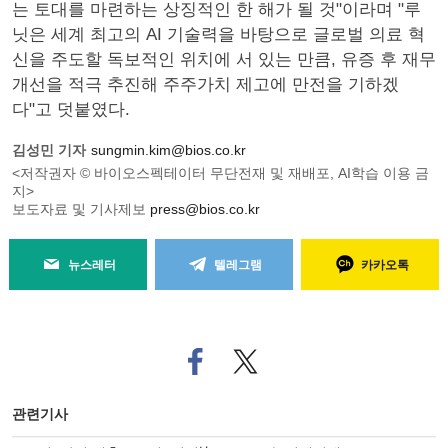
는 토대를 마련하는 상징적인 한 해가 될 것"이라며 "루
닛은 세계 최고의 AI 기술력을 바탕으로 글로벌 의료 혁
신을 주도할 독보적인 위치에 서 있는 만큼, 유증 후 재무
개선을 적극 추진해 주주가치 제고에 만전을 기하겠
다"고 덧붙였다.
김성민 기자
sungmin.kim@bios.co.kr
<저작권자 © 바이오스펙테이터 무단전재 및 재배포, AI학습 이용 금
지>
보도자료 및 기사제보
press@bios.co.kr
뉴스레터
텔레그램
카카오톡
페
트위
이
터로
스
기사
북
공유
관련기사
으
하기
로