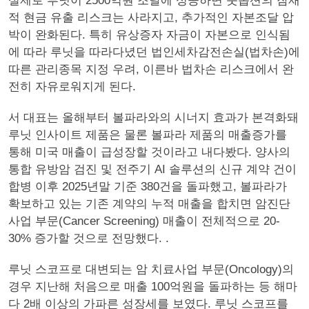
실제로 루닛이 2500억원 조달에 성공하면 풋옵션의 잠재
적 현금 유출 리스크는 사라지고, 추가적인 자본조달 압
박이 완화된다. 특히 유상증자 자금이 자본으로 인식됨
에 따라 루닛을 따라다녔던 법인세차감전손실(법차손)에
따른 관리종목 지정 우려, 이른바 법차손 리스크에서 완
전히 자유로워지게 된다.
서 대표는 올해부터 볼파라와의 시너지 효과가 본격화돼
루닛 인사이트 제품은 물론 볼파라 제품의 매출증가를
통해 미국 매출이 급성장할 것이라고 내다봤다. 양사의
통합 유방암 검진 및 전주기 AI 솔루션의 신규 계약 건이
합병 이후 2025년말 기준 380건을 돌파했고, 볼파라가
확보하고 있는 기존 계약의 누적 매출을 합치면 암진단
사업 부문(Cancer Screening) 매출이 전체적으로 20-
30% 증가할 것으로 전망했다. .
루닛 스코프로 대변되는 암 치료사업 부문(Oncology)의
경우 지난해 처음으로 매출 100억원을 돌파하는 등 해마
다 2배 이상의 가파른 성장세를 보였다. 루닛 스코프를