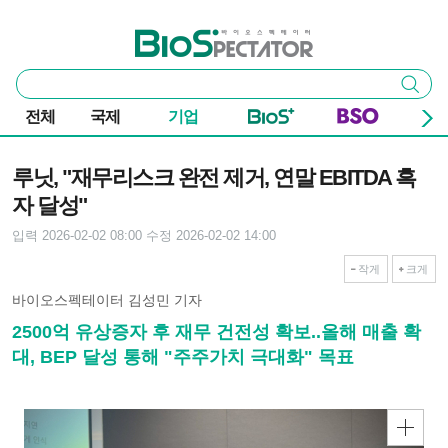
본문 바로가기
주요 메뉴
바이오스펙테이터
통
검색
합
검
전체
국제
기업
색
기사본문
루닛, "재무리스크 완전 제거, 연말 EBITDA 흑
자 달성"
입력 2026-02-02 08:00
수정 2026-02-02 14:00
작게
크게
바이오스펙테이터 김성민 기자
2500억 유상증자 후 재무 건전성 확보..올해 매출 확
대, BEP 달성 통해 "주주가치 극대화" 목표