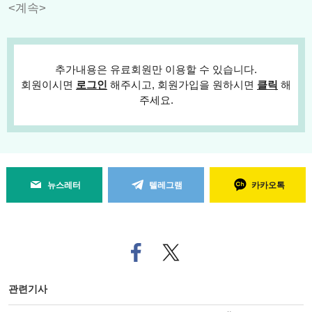
<계속>
추가내용은 유료회원만 이용할 수 있습니다.
회원이시면
로그인
해주시고, 회원가입을 원하시면
클릭
해
주세요.
뉴스레터
텔레그램
카카오톡
페
트위
이
터로
스
기사
북
공유
관련기사
으
하기
로