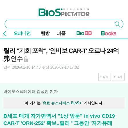
본문 바로가기
주요 메뉴
바이오스펙테이터
통
검색
합
검
오피니언
탐방
피플
색
기사본문
릴리 "기회 포착", '인비보 CAR-T' 오르나 24억
弗 인수
입력 2026-02-10 14:43
수정 2026-02-10 17:02
작게
크게
바이오스펙테이터 김성민 기자
이 기사는
'유료 뉴스서비스 BioS+'
기사입니다.
B세포 매개 자가면역서 "1상 앞둔" in vivo CD19
CAR-T 'ORN-252' 확보..릴리 "그동안 '자가유래