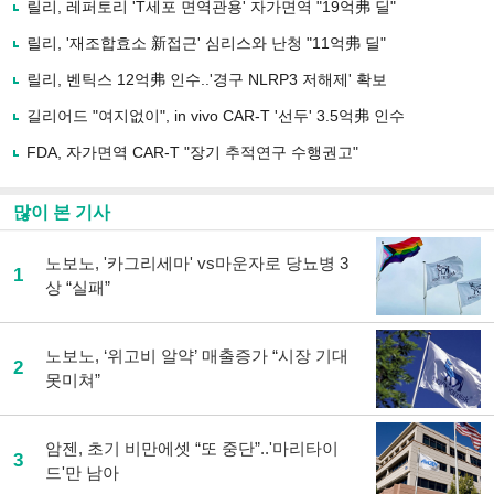
릴리, 레퍼토리 'T세포 면역관용' 자가면역 "19억弗 딜"
기
사
릴리, '재조합효소 新접근' 심리스와 난청 "11억弗 딜"
공
유
릴리, 벤틱스 12억弗 인수..'경구 NLRP3 저해제' 확보
하
길리어드 "여지없이", in vivo CAR-T '선두' 3.5억弗 인수
기
FDA, 자가면역 CAR-T "장기 추적연구 수행권고"
많이 본 기사
노보노, '카그리세마' vs마운자로 당뇨병 3
1
상 “실패”
노보노, ‘위고비 알약’ 매출증가 “시장 기대
2
못미쳐”
암젠, 초기 비만에셋 “또 중단”..'마리타이
3
드'만 남아