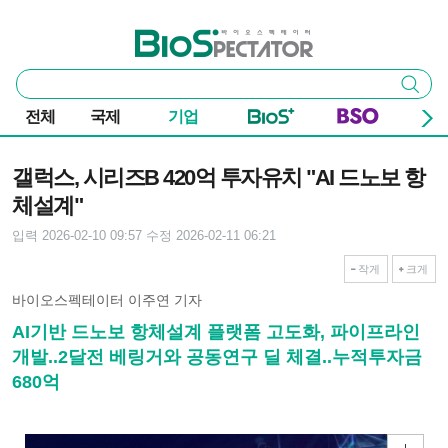
본문 바로가기
주요 메뉴
바이오스펙테이터
통
검색
합
검
전체
국제
기업
색
기사본문
갤럭스, 시리즈B 420억 투자유치 "AI 드노보 항
체설계"
입력 2026-02-10 09:57
수정 2026-02-11 06:21
작게
크게
바이오스펙테이터 이주연 기자
AI기반 드노보 항체설계 플랫폼 고도화, 파이프라인
개발..2달전 베링거와 공동연구 딜 체결..누적투자금
680억