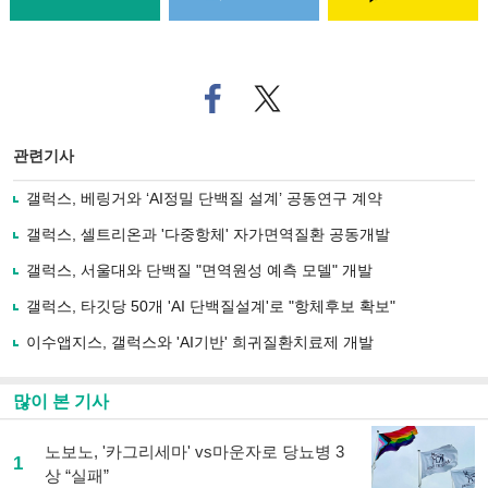
페
트위
이
터로
스
기사
북
공유
관련기사
으
하기
로
갤럭스, 베링거와 ‘AI정밀 단백질 설계’ 공동연구 계약
기
사
갤럭스, 셀트리온과 '다중항체' 자가면역질환 공동개발
공
유
갤럭스, 서울대와 단백질 "면역원성 예측 모델" 개발
하
갤럭스, 타깃당 50개 'AI 단백질설계'로 "항체후보 확보"
기
이수앱지스, 갤럭스와 'AI기반' 희귀질환치료제 개발
많이 본 기사
노보노, '카그리세마' vs마운자로 당뇨병 3
1
상 “실패”