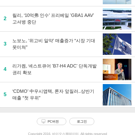
릴리, ‘10억弗 인수’ 프리베일 'GBA1 AAV'
2
고셔병 중단
노보노, ‘위고비 알약’ 매출증가 “시장 기대
3
못미쳐”
리가켐, 넥스트큐어 'B7-H4 ADC' 단독개발
4
권리 확보
‘CDMO’ 中우시앱텍, 론자 앞질러..상반기
5
매출 “첫 우위”
PC버전
로그인
Copyright 2016. 바이오스펙테이터. All rights reserved