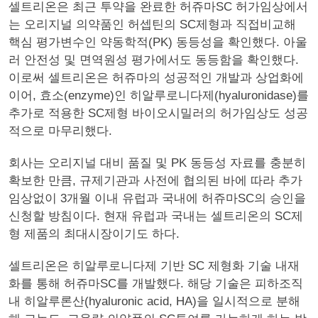
셀트리온은 최근 투약을 완료한 허쥬마SC 허가임상에서
는 오리지널 의약품인 허셉틴의 SC제형과 직접비교해
핵심 평가변수인 약동학적(PK) 동등성을 확인했다. 아울
러 안전성 및 면역원성 평가에서도 동등함을 확인했다.
이로써 셀트리온은 허쥬마의 성공적인 개발과 상업화에
이어, 효소(enzyme)인 히알루로니다제(hyaluronidase)를
추가로 적용한 SC제형 바이오시밀러의 허가임상도 성공
적으로 마무리했다.
회사는 오리지널 대비 품질 및 PK 동등성 자료를 충분히
확보한 만큼, 규제기관과 사전에 협의된 바에 따라 추가
임상없이 3개월 이내 유럽과 국내에 허쥬마SC의 승인을
신청할 방침이다. 현재 유럽과 국내는 셀트리온의 SC제
형 제품의 최대시장이기도 하다.
셀트리온은 히알루로니다제 기반 SC 제형화 기술 내재
화를 통해 허쥬마SC를 개발했다. 해당 기술은 피하조직
내 히알루론산(hyaluronic acid, HA)을 일시적으로 분해