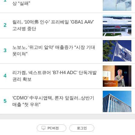
상 “실패”
릴리, ‘10억弗 인수’ 프리베일 'GBA1 AAV'
2
고셔병 중단
노보노, ‘위고비 알약’ 매출증가 “시장 기대
3
못미쳐”
리가켐, 넥스트큐어 'B7-H4 ADC' 단독개발
4
권리 확보
‘CDMO’ 中우시앱텍, 론자 앞질러..상반기
5
매출 “첫 우위”
PC버전
로그인