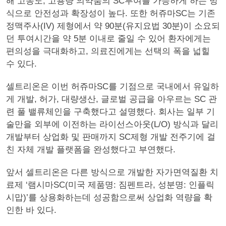
해 고농도, 고용량 의약품의 SC투여를 가능하게 하는 방
식으로 안전성과 확장성이 높다. 또한 허쥬마SC는 기존
정맥주사(IV) 제형에서 약 90분(유지요법 30분)이 소요되
던 투여시간을 약 5분 이내로 줄일 수 있어 환자에게는
편의성을 극대화하고, 의료진에게는 선택의 폭을 넓힐
수 있다.
셀트리온은 이번 허쥬마SC를 기점으로 국내에서 유일하
게 개발, 허가, 대량생산, 글로벌 공급을 아우르는 SC 관
련 풀 밸류체인을 구축했다고 설명했다. 회사는 일부 기
술만을 외부에 이전하는 라이선스아웃(L/O) 방식과 달리
개발부터 상업화 및 판매까지 SC제형 개발 전주기에 걸
친 자체 개발 플랫폼을 완성했다고 부연했다.
앞서 셀트리온은 다른 방식으로 개발한 자가면역질환 치
료제 ‘램시마SC(미국 제품명: 짐펜트라, 성분명: 인플릭
시맙)’를 상용화하는데 성공함으로써 상업화 역량을 확
인한 바 있다.