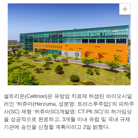
셀트리온(Celltrion)은 유방암 치료제 허셉틴 바이오시밀
러인 ‘허쥬마(Herzuma, 성분명: 트라스투주맙)’의 피하주
사(SC) 제형 ‘허쥬마SC(개발명: CT-P6 SC)’의 허가임상
을 성공적으로 완료하고, 3개월 이내 유럽 및 국내 규제
기관에 승인을 신청할 계획이라고 2일 밝혔다.