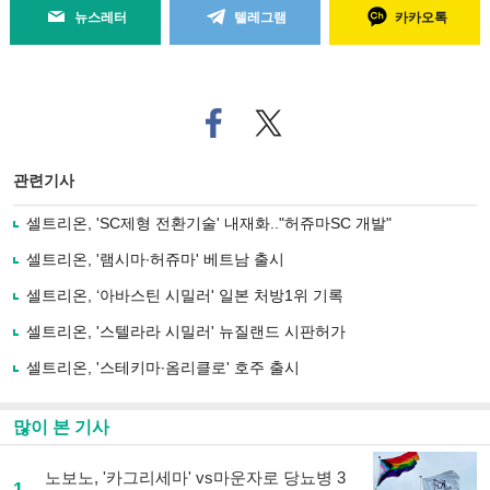
뉴스레터
텔레그램
카카오톡
페
트위
이
터로
스
기사
북
공유
관련기사
으
하기
로
셀트리온, 'SC제형 전환기술' 내재화.."허쥬마SC 개발"
기
사
셀트리온, '램시마∙허쥬마' 베트남 출시
공
유
셀트리온, ‘아바스틴 시밀러' 일본 처방1위 기록
하
셀트리온, '스텔라라 시밀러' 뉴질랜드 시판허가
기
셀트리온, '스테키마∙옴리클로' 호주 출시
많이 본 기사
노보노, '카그리세마' vs마운자로 당뇨병 3
1