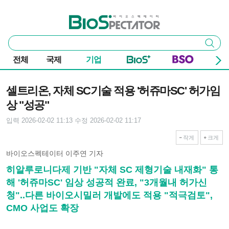
본문 바로가기
주요 메뉴
바이오스펙테이터
통
검색
합
검
전체
국제
기업
색
기사본문
셀트리온, 자체 SC기술 적용 '허쥬마SC' 허가임
상 "성공"
입력 2026-02-02 11:13
수정 2026-02-02 11:17
작게
크게
바이오스펙테이터 이주연 기자
히알루로니다제 기반 "자체 SC 제형기술 내재화" 통
해 '허쥬마SC' 임상 성공적 완료, "3개월내 허가신
청"..다른 바이오시밀러 개발에도 적용 "적극검토",
CMO 사업도 확장