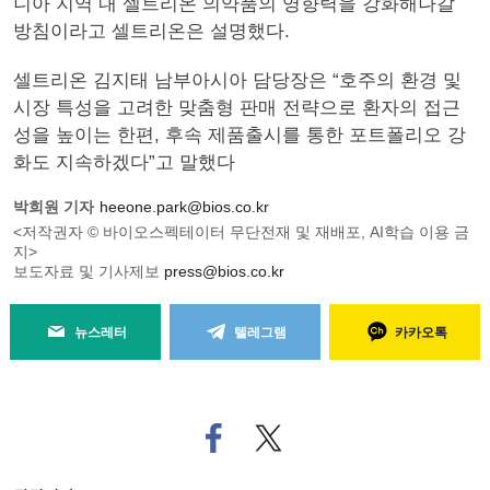
니아 지역 내 셀트리온 의약품의 영향력을 강화해나갈
방침이라고 셀트리온은 설명했다.
셀트리온 김지태 남부아시아 담당장은 “호주의 환경 및
시장 특성을 고려한 맞춤형 판매 전략으로 환자의 접근
성을 높이는 한편, 후속 제품출시를 통한 포트폴리오 강
화도 지속하겠다”고 말했다
박희원 기자
heeone.park@bios.co.kr
<저작권자 © 바이오스펙테이터 무단전재 및 재배포, AI학습 이용 금
지>
보도자료 및 기사제보
press@bios.co.kr
뉴스레터
텔레그램
카카오톡
페
트위
이
터로
스
기사