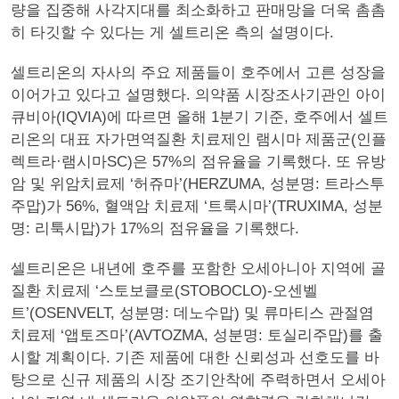
량을 집중해 사각지대를 최소화하고 판매망을 더욱 촘촘
히 타깃할 수 있다는 게 셀트리온 측의 설명이다.
셀트리온의 자사의 주요 제품들이 호주에서 고른 성장을
이어가고 있다고 설명했다. 의약품 시장조사기관인 아이
큐비아(IQVIA)에 따르면 올해 1분기 기준, 호주에서 셀트
리온의 대표 자가면역질환 치료제인 램시마 제품군(인플
렉트라·램시마SC)은 57%의 점유율을 기록했다. 또 유방
암 및 위암치료제 ‘허쥬마’(HERZUMA, 성분명: 트라스투
주맙)가 56%, 혈액암 치료제 ‘트룩시마’(TRUXIMA, 성분
명: 리툭시맙)가 17%의 점유율을 기록했다.
셀트리온은 내년에 호주를 포함한 오세아니아 지역에 골
질환 치료제 ‘스토보클로(STOBOCLO)-오센벨
트’(OSENVELT, 성분명: 데노수맙) 및 류마티스 관절염
치료제 ‘앱토즈마’(AVTOZMA, 성분명: 토실리주맙)를 출
시할 계획이다. 기존 제품에 대한 신뢰성과 선호도를 바
탕으로 신규 제품의 시장 조기안착에 주력하면서 오세아