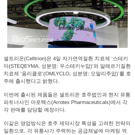
셀트리온(Celltrion)은 4일 자가면역질환 치료제 ‘스테키
마(STEQEYMA, 성분명: 우스테키누맙)’와 알레르기질환
치료제 ‘옴리클로’(OMLYCLO, 성분명: 오말리주맙)’를 호
주에 출시했다고 밝혔다.
이번에 출시된 제품들은 셀트리온 호주법인과 현지 유통
파트너사인 아로텍스(Arrotex Pharmaceuticals)에서 각
각 판매를 담당할 예정이다.
이같은 영업방식은 호주 제약시장 특성을 고려한 전략의
일환으로, 각 유통사가 주력하는 공급채널에 마케팅 역