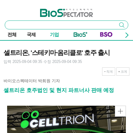
본문 바로가기
주요 메뉴
바이오스펙테이터
통
검색
합
검
전체
국제
기업
색
기사본문
셀트리온, '스테키마∙옴리클로' 호주 출시
입력 2025-09-04 09:35
수정 2025-09-04 09:35
작게
크게
바이오스펙테이터 박희원 기자
셀트리온 호주법인 및 현지 파트너사 판매 예정