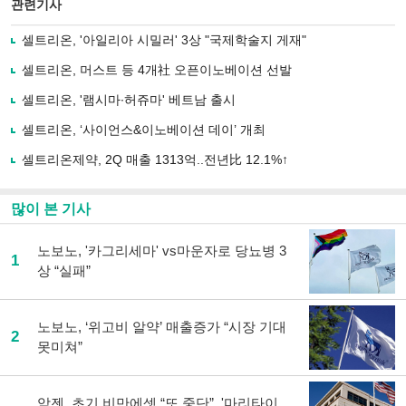
북
공유
관련기사
으
하기
로
셀트리온, '아일리아 시밀러' 3상 "국제학술지 게재"
기
사
셀트리온, 머스트 등 4개社 오픈이노베이션 선발
공
유
셀트리온, '램시마∙허쥬마' 베트남 출시
하
셀트리온, ‘사이언스&이노베이션 데이’ 개최
기
셀트리온제약, 2Q 매출 1313억..전년比 12.1%↑
많이 본 기사
노보노, '카그리세마' vs마운자로 당뇨병 3
1
상 “실패”
노보노, ‘위고비 알약’ 매출증가 “시장 기대
2
못미쳐”
암젠, 초기 비만에셋 “또 중단”..'마리타이