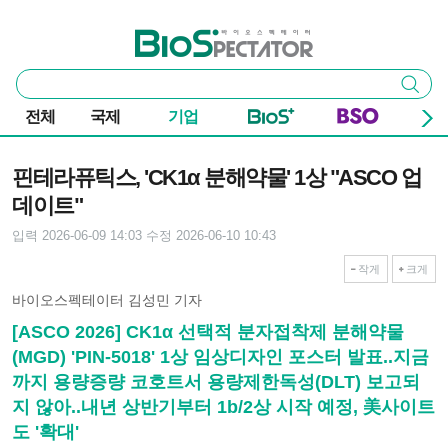
본문 바로가기
주요 메뉴
바이오스펙테이터
통
검색
합
검
전체
국제
기업
색
기사본문
핀테라퓨틱스, 'CK1α 분해약물' 1상 "ASCO 업
데이트"
입력 2026-06-09 14:03
수정 2026-06-10 10:43
작게
크게
바이오스펙테이터 김성민 기자
[ASCO 2026] CK1α 선택적 분자접착제 분해약물
(MGD) 'PIN-5018' 1상 임상디자인 포스터 발표..지금
까지 용량증량 코호트서 용량제한독성(DLT) 보고되
지 않아..내년 상반기부터 1b/2상 시작 예정, 美사이트
도 '확대'