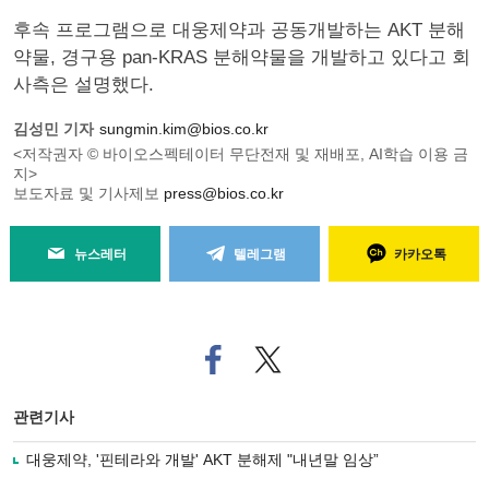
후속 프로그램으로 대웅제약과 공동개발하는 AKT 분해
약물, 경구용 pan-KRAS 분해약물을 개발하고 있다고 회
사측은 설명했다.
김성민 기자
sungmin.kim@bios.co.kr
<저작권자 © 바이오스펙테이터 무단전재 및 재배포, AI학습 이용 금
지>
보도자료 및 기사제보
press@bios.co.kr
뉴스레터
텔레그램
카카오톡
페
트위
이
터로
스
기사
북
공유
관련기사
으
하기
로
대웅제약, '핀테라와 개발' AKT 분해제 "내년말 임상”
기