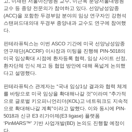
고, 이재련 서울아산병원 교수, 이근욱 분당서울대병원
교수 등 종양 전문의가 참여하고 있다. 선양낭성암종
(ACC)을 포함한 두경부암 분야의 임상 연구자인 강현석
스탠퍼드대의대 두경부 종양내과 교수도 연구에 참여했
다.
핀테라퓨틱스는 이번 ASCO 기간에 미국 선양낭성암종
연구재단(ACCRF) 이사장과 미팅을 진행해 PIN-5018의
미국 임상확대 시점에 환자등록 협력, 임상 사이트 선정,
환자단체 인식 제고 등 협업 방안에 대해 폭넓게 논의했
다고 설명했다.
핀테라퓨틱스 관계자는 “국내 임상1상 결과와 협력 체계
를 바탕으로 미국 임상을 확대해나갈 것”이라며 “추가적
으로 글로벌 키오피니언리더(KOL)고 네트워크도 지속적
으로 확대해나갈 계획”이라고 말했다. 이와 동시에 PIN-
5018과 신규 E3 리가아제(E3 ligase) 플랫폼
‘PinMARS™’ 기반 사업개발(BD) 논의도 진행할 예정이
다.