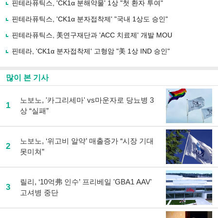
사
핀테라퓨틱스, 'CK1α 분해약물' 1상 "첫 환자 투여"
공
유
핀테라퓨틱스, 'CK1α 분자접착제' "국내 1상도 승인"
하
핀테라퓨틱스, 美연구재단과 'ACC 치료제' 개발 MOU
기
핀테라, 'CK1α 분자접착제' 고형암 "美 1상 IND 승인"
많이 본 기사
노보노, '카그리세마' vs마운자로 당뇨병 3
1
상 “실패”
노보노, ‘위고비 알약’ 매출증가 “시장 기대
2
못미쳐”
릴리, ‘10억弗 인수’ 프리베일 'GBA1 AAV'
3
고셔병 중단