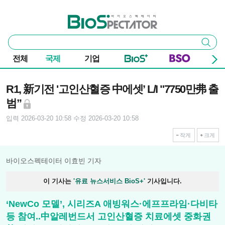
본문 바로가기
주요 메뉴
바이오스펙테이터
통
검색
합
검
전체
국제
기업
색
기사본문
R1, 新기전 '고인산혈증 中에셋’ L/I "7750만弗 출
범”
입력 2026-03-20 10:58
수정 2026-03-20 10:58
작게
크게
바이오스펙테이터 이효빈 기자
이 기사는
'유료 뉴스서비스 BioS+'
기사입니다.
‘NewCo 모델’, 시리즈A 애빙워스·에프프라임·다비타
등 참여..中알레번드서 고인산혈증 치료에셋 중화권