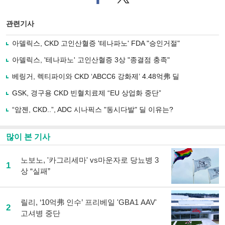
이
터로
스
기사
북
공유
관련기사
으
하기
로
아델릭스, CKD 고인산혈증 '테나파노' FDA "승인거절"
기
사
아델릭스, '테나파노' 고인산혈증 3상 "종결점 충족"
공
유
베링거, 렉티파이와 CKD ‘ABCC6 강화제’ 4.48억弗 딜
하
GSK, 경구용 CKD 빈혈치료제 “EU 상업화 중단”
기
“암젠, CKD..”, ADC 시나픽스 "동시다발" 딜 이유는?
많이 본 기사
노보노, '카그리세마' vs마운자로 당뇨병 3
1
상 “실패”
릴리, ‘10억弗 인수’ 프리베일 'GBA1 AAV'
2
고셔병 중단