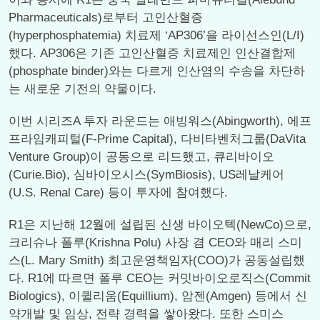
Pharmaceuticals)로부터 고인산혈증
(hyperphosphatemia) 치료제 ‘AP306’을 라이선스인(L/I)
했다. AP306은 기존 고인산혈증 치료제인 인산결합제
(phosphate binder)와는 다르게 인산염의 수송을 차단하
는 새로운 기전의 약물이다.
이번 시리즈A 투자 라운드는 애빙워스(Abingworth), 에프
프라임캐피털(F-Prime Capital), 다비타벤처그룹(DaVita
Venture Group)이 공동으로 리드했고, 큐리바이오
(Curie.Bio), 심바이오시스(SymBiosis), US레날케어
(U.S. Renal Care) 등이 투자에 참여했다.
R1은 지난해 12월에 설립된 신생 바이오텍(NewCo)으로,
크리슈나 폴루(Krishna Polu) 사장 겸 CEO와 매리 스미
스(L. Mary Smith) 최고운영책임자(COO)가 공동설립했
다. R1에 따르면 폴루 CEO는 커밋바이오로직스(Commit
Biologics), 이퀼리움(Equillium), 암젠(Amgen) 등에서 신
약개발 및 임상, 전략 경력을 쌓아왔다. 또한 스미스