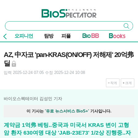
본문 바로가기
주요 메뉴
바이오스펙테이터
통
검색
합
검
오피니언
탐방
피플
색
기사본문
AZ, 中자코 'pan-KRAS(ON/OFF) 저해제' 20억弗
딜
입력 2025-12-24 07:05
수정 2025-12-24 10:08
작게
크게
바이오스펙테이터 김성민 기자
이 기사는
'유료 뉴스서비스 BioS+'
기사입니다.
계약금 1억弗 베팅..중국과 미국서 KRAS 변이 고형
암 환자 630여명 대상 'JAB-23E73' 1/2상 진행중..자