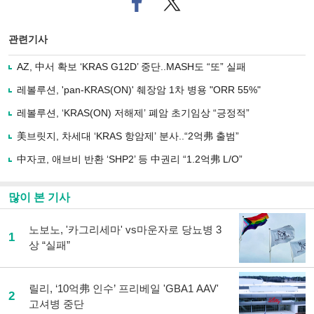
이
터로
스
기사
북
공유
관련기사
으
하기
로
AZ, 中서 확보 ‘KRAS G12D’ 중단..MASH도 “또” 실패
기
사
레볼루션, 'pan-KRAS(ON)' 췌장암 1차 병용 "ORR 55%"
공
유
레볼루션, ‘KRAS(ON) 저해제’ 폐암 초기임상 “긍정적”
하
美브릿지, 차세대 ‘KRAS 항암제’ 분사..“2억弗 출범”
기
中자코, 애브비 반환 ‘SHP2’ 등 中권리 “1.2억弗 L/O”
많이 본 기사
노보노, '카그리세마' vs마운자로 당뇨병 3
1
상 “실패”
릴리, ‘10억弗 인수’ 프리베일 'GBA1 AAV'
2
고셔병 중단