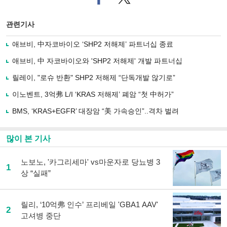
이
터로
스
기사
북
공유
관련기사
으
하기
로
애브비, 中자코바이오 ‘SHP2 저해제’ 파트너십 종료
기
사
애브비, 中 자코바이오와 'SHP2 저해제' 개발 파트너십
공
유
릴레이, "로슈 반환" SHP2 저해제 “단독개발 않기로”
하
이노벤트, 3억弗 L/I ‘KRAS 저해제’ 폐암 “첫 中허가”
기
BMS, ‘KRAS+EGFR’ 대장암 “美 가속승인”..격차 벌려
많이 본 기사
노보노, '카그리세마' vs마운자로 당뇨병 3
1
상 “실패”
릴리, ‘10억弗 인수’ 프리베일 'GBA1 AAV'
2
고셔병 중단