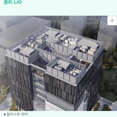
권리 L/O
▲알리스트 파마