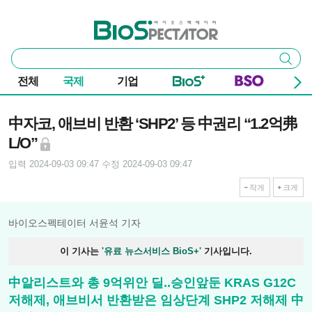
본문 바로가기
주요 메뉴
바이오스펙테이터
통
검색
합
검
전체
국제
기업
색
기사본문
中자코, 애브비 반환 ‘SHP2’ 등 中권리 “1.2억弗
L/O”
입력 2024-09-03 09:47
수정 2024-09-03 09:47
작게
크게
바이오스펙테이터 서윤석 기자
이 기사는
'유료 뉴스서비스 BioS+'
기사입니다.
中알리스트와 총 9억위안 딜..승인앞둔 KRAS G12C
저해제, 애브비서 반환받은 임상단계 SHP2 저해제 中