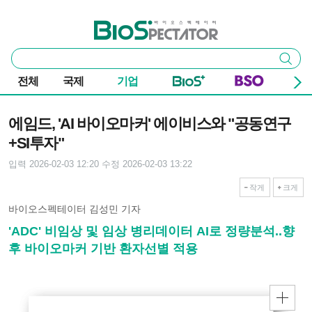
본문 바로가기
주요 메뉴
바이오스펙테이터
통
검색
합
검
전체
국제
기업
색
기사본문
에임드, 'AI 바이오마커' 에이비스와 "공동연구
+SI투자"
입력 2026-02-03 12:20
수정 2026-02-03 13:22
작게
크게
바이오스펙테이터 김성민 기자
'ADC' 비임상 및 임상 병리데이터 AI로 정량분석..향
후 바이오마커 기반 환자선별 적용