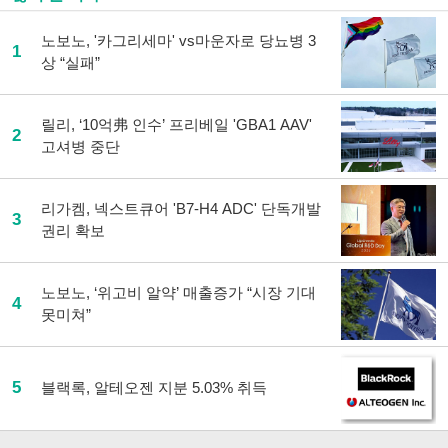
노보노, '카그리세마' vs마운자로 당뇨병 3
1
상 “실패”
릴리, ‘10억弗 인수’ 프리베일 'GBA1 AAV'
2
고셔병 중단
리가켐, 넥스트큐어 'B7-H4 ADC' 단독개발
3
권리 확보
노보노, ‘위고비 알약’ 매출증가 “시장 기대
4
못미쳐”
5
블랙록, 알테오젠 지분 5.03% 취득