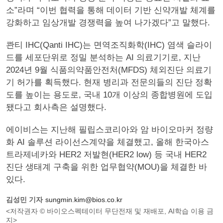
소”라며 “이번 협력을 통해 데이터 기반 신약개발 체계를
강화하고 임상개발 경쟁력을 높여 나가겠다”고 말했다.
콴티 IHC(Qanti IHC)는 면역조직화학(IHC) 염색 슬라이
드를 세포단위로 정밀 분석하는 AI 의료기기로, 지난
2024년 9월 식품의약품안전처(MFDS) 체외진단 의료기
기 허가를 획득했다. 현재 병리과 전문의들의 진단 정확
도를 높이는 용도로, 국내 10개 이상의 종합병원에 도입
됐다고 회사측은 설명했다.
에이비스는 지난해 필립스코리아와 암 바이오마커 정량
화 AI 솔루션 라이선스계약을 체결했고, 올해 한국아스
트라제네카와 HER2 저발현(HER2 low) 등 국내 HER2
진단 생태계 구축을 위한 업무협약(MOU)을 체결한 바
있다.
김성민 기자
sungmin.kim@bios.co.kr
<저작권자 © 바이오스펙테이터 무단전재 및 재배포, AI학습 이용 금
지>