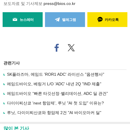
보도자료 및 기사제보
press@bios.co.kr
뉴스레터
텔레그램
카카오톡
페
트위
이
터로
스
기사
북
공유
관련기사
으
하기
로
SK플라즈마, 에임드 'ROR1 ADC' 라이선스 "옵션행사"
기
사
에임드바이오, 베링거 L/O 'ADC' 내년 2Q "IND 제출"
공
유
에임드바이오 “빠른 타깃선정·밸리데이션, ADC 딜 관건”
하
다이이찌산쿄 'next 항암제', 루닛 "AI 첫 도입" 이유는?
기
루닛, 다이이찌산쿄와 항암제 2건 "AI 바이오마커 딜"
많이 본 기사