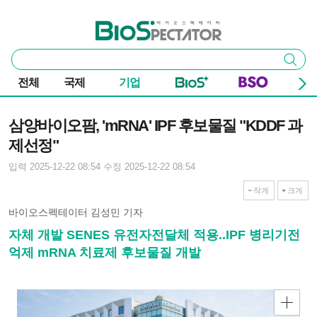
본문 바로가기
주요 메뉴
바이오스펙테이터
통
검색
합
검
전체
국제
기업
색
기사본문
삼양바이오팜, 'mRNA' IPF 후보물질 "KDDF 과
제선정"
입력 2025-12-22 08:54
수정 2025-12-22 08:54
작게
크게
바이오스펙테이터 김성민 기자
자체 개발 SENES 유전자전달체 적용..IPF 병리기전
억제 mRNA 치료제 후보물질 개발