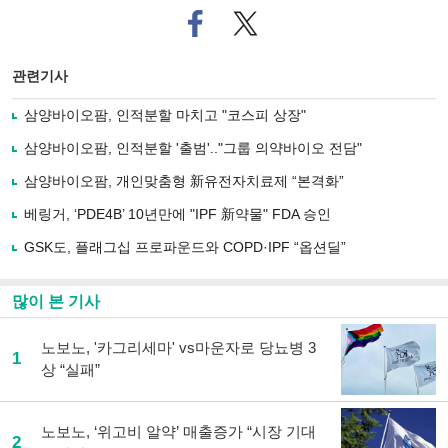
페
트위
이
터로
스
기사
북
공유
관련기사
으
하기
로
삼양바이오팜, 인적분할 마치고 "코스피 상장"
기
사
삼양바이오팜, 인적분할 '출범'.."그룹 의약바이오 전담"
공
유
삼양바이오팜, 개인맞춤형 新유전자치료제 “본격화”
하
베링거, ‘PDE4B’ 10년만에 "IPF 新약물" FDA 승인
기
GSK도, 플래그십 프로파운드와 COPD·IPF “옵션딜”
많이 본 기사
노보노, '카그리세마' vs마운자로 당뇨병 3
1
상 “실패”
노보노, ‘위고비 알약’ 매출증가 “시장 기대
2