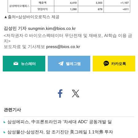
▲출처=삼성바이오로직스 제공
김성민 기자
sungmin.kim@bios.co.kr
<저작권자 © 바이오스펙테이터 무단전재 및 재배포, AI학습 이용 금
지>
보도자료 및 기사제보
press@bios.co.kr
뉴스레터
텔레그램
카카오톡
페
트위
이
터로
스
기사
북
공유
관련기사
으
하기
로
삼성에피스, 中프론트라인과 '차세대 ADC' 공동개발 딜
기
사
삼성물산-삼성전자, 암 조기진단 美그레일 1.1억弗 투자
공