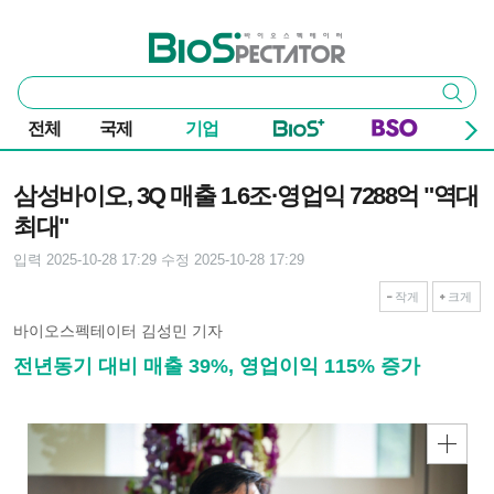
본문 바로가기
주요 메뉴
바이오스펙테이터
통
검색
합
검
전체
국제
기업
색
기사본문
삼성바이오, 3Q 매출 1.6조·영업익 7288억 "역대
최대"
입력 2025-10-28 17:29
수정 2025-10-28 17:29
작게
크게
바이오스펙테이터 김성민 기자
전년동기 대비 매출 39%, 영업이익 115% 증가