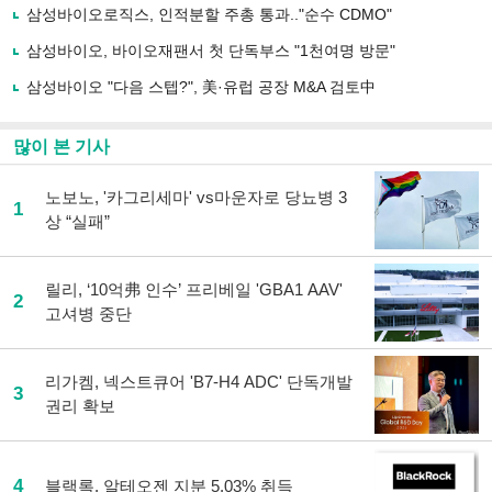
유
삼성바이오로직스, 인적분할 주총 통과.."순수 CDMO"
하
삼성바이오, 바이오재팬서 첫 단독부스 "1천여명 방문"
기
삼성바이오 "다음 스텝?", 美·유럽 공장 M&A 검토中
많이 본 기사
노보노, '카그리세마' vs마운자로 당뇨병 3
1
상 “실패”
릴리, ‘10억弗 인수’ 프리베일 'GBA1 AAV'
2
고셔병 중단
리가켐, 넥스트큐어 'B7-H4 ADC' 단독개발
3
권리 확보
4
블랙록, 알테오젠 지분 5.03% 취득