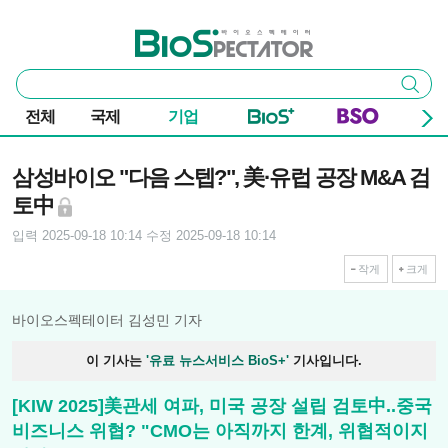
본문 바로가기
주요 메뉴
바이오스펙테이터
통
검색
합
검
전체
국제
기업
색
기사본문
삼성바이오 "다음 스텝?", 美·유럽 공장 M&A 검
토中
입력 2025-09-18 10:14
수정 2025-09-18 10:14
작게
크게
바이오스펙테이터 김성민 기자
이 기사는
'유료 뉴스서비스 BioS+'
기사입니다.
[KIW 2025]美관세 여파, 미국 공장 설립 검토中..중국
비즈니스 위협? "CMO는 아직까지 한계, 위협적이지