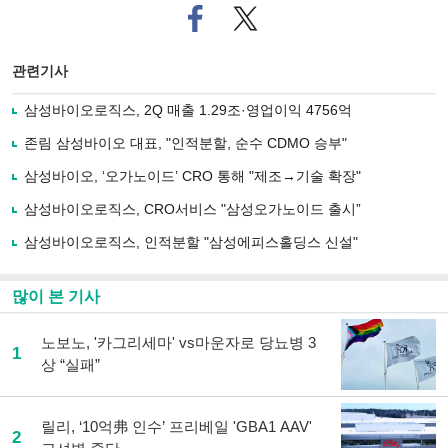
페
트위
이
터로
스
기사
북
공유
관련기사
으
하기
로
삼성바이오로직스, 2Q 매출 1.29조·영업이익 4756억
기
사
존림 삼성바이오 대표, "인적분할, 순수 CDMO 승부"
공
유
삼성바이오, ‘오가노이드’ CRO 통해 "제조→기술 확장"
하
삼성바이오로직스, CRO서비스 "삼성오가노이드 출시”
기
삼성바이오로직스, 인적분할 "삼성에피스홀딩스 신설"
많이 본 기사
노보노, '카그리세마' vs마운자로 당뇨병 3
1
상 “실패”
릴리, ‘10억弗 인수’ 프리베일 'GBA1 AAV'
2