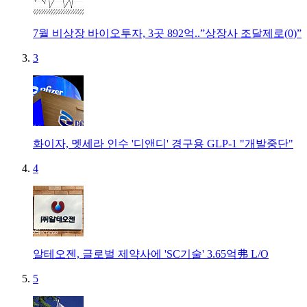
7월 비상장 바이오투자, 3곳 892억..”상장사 조달제로(0)”
3
화이자, 멧세라 인수 '디앤디' 경구용 GLP-1 "개발중단"
4
알테오젠, 글로벌 제약사에 'SC기술' 3.65억弗 L/O
5