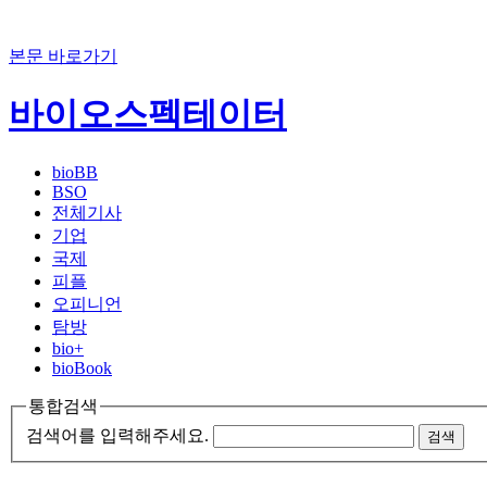
본문 바로가기
바이오스펙테이터
bioBB
BSO
전체기사
기업
국제
피플
오피니언
탐방
bio+
bioBook
통합검색
검색어를 입력해주세요.
검색