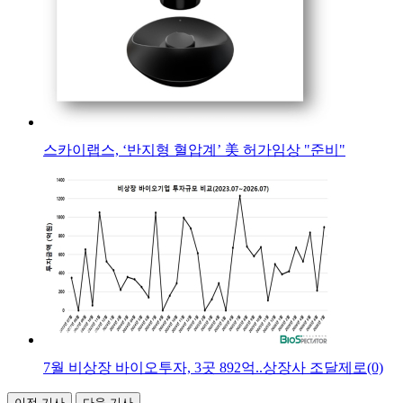
스카이랩스, ‘반지형 혈압계’ 美 허가임상 "준비"
7월 비상장 바이오투자, 3곳 892억..상장사 조달제로(0)
이전 기사
다음 기사