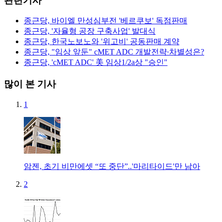
관련기사
종근당, 바이엘 만성심부전 '베르쿠보' 독점판매
종근당, '자율형 공장 구축사업' 발대식
종근당, 한국노보노와 '위고비' 공동판매 계약
종근당, "임상 앞둔" cMET ADC 개발전략∙차별성은?
종근당, 'cMET ADC' 美 임상1/2a상 "승인"
많이 본 기사
1
암젠, 초기 비만에셋 “또 중단”..'마리타이드'만 남아
2