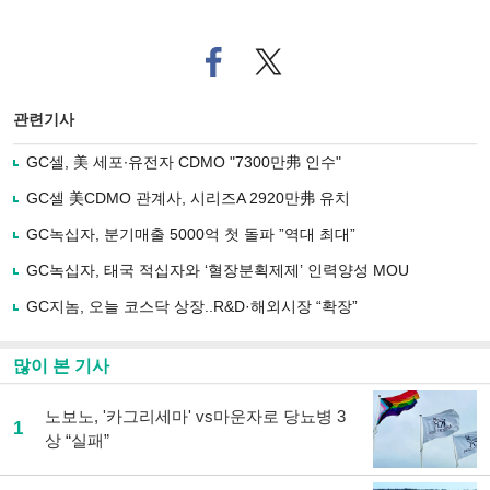
페
트위
이
터로
스
기사
북
공유
관련기사
으
하기
로
GC셀, 美 세포∙유전자 CDMO "7300만弗 인수"
기
사
GC셀 美CDMO 관계사, 시리즈A 2920만弗 유치
공
유
GC녹십자, 분기매출 5000억 첫 돌파 ”역대 최대”
하
GC녹십자, 태국 적십자와 ‘혈장분획제제’ 인력양성 MOU
기
GC지놈, 오늘 코스닥 상장..R&D·해외시장 “확장”
많이 본 기사
노보노, '카그리세마' vs마운자로 당뇨병 3
1
상 “실패”