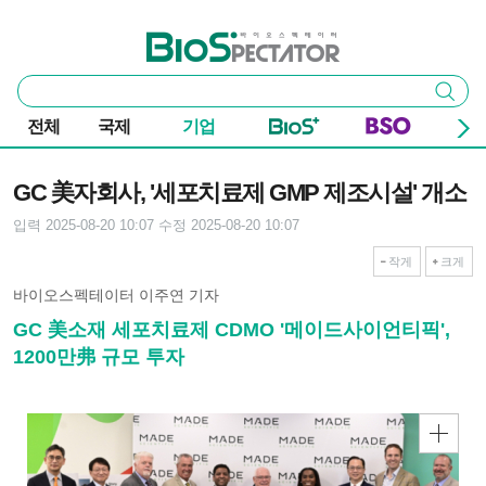
본문 바로가기
주요 메뉴
바이오스펙테이터
통
검색
합
검
전체
국제
기업
색
기사본문
GC 美자회사, '세포치료제 GMP 제조시설' 개소
입력 2025-08-20 10:07
수정 2025-08-20 10:07
작게
크게
바이오스펙테이터 이주연 기자
GC 美소재 세포치료제 CDMO '메이드사이언티픽',
1200만弗 규모 투자