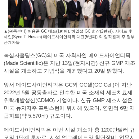
▲(왼쪽부터) 허용준 GC 대표(1번째), 허일섭 GC 회장(2번째), 사이드 후
세인(Syed T. Husain) 메이드사이언티픽 대표(5번째) 외 임직원과 주 정부
관계자들
녹십자홀딩스(GC)의 미국 자회사인 메이드사이언티픽
(Made Scientific)은 지난 13일(현지시간) 신규 GMP 제조
시설을 개소하고 기념식을 개최했다고 20일 밝혔다.
앞서 메이드사이언티픽은 GC와 GC셀(GC Cell)이 지난
2022년 5월 공동출자로 인수한 미국 소재의 세포치료제
위탁개발생산(CDMO) 기업이다. 신규 GMP 제조시설은
미국 뉴저지주 프린스턴에 위치해 있으며, 연면적 6만 제
곱피트(약 5,570㎡) 규모이다.
메이드사이언티픽은 이번 시설 개소가 총 1200만달러 규
모의 1단계 투자로, 시설 업그레이드와 첨단장비, 업무시