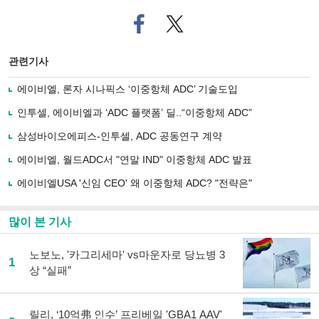
페
트위
이
터로
스
기사
북
공유
관련기사
으
하기
로
에이비엘, 론자 시나픽스 ‘이중항체 ADC’ 기술도입
기
사
인투셀, 에이비엘과 ‘ADC 플랫폼’ 딜..“이중항체 ADC”
공
유
삼성바이오에피스-인투셀, ADC 공동연구 계약
하
에이비엘, 월드ADC서 "연말 IND" 이중항체 ADC 발표
기
에이비엘USA '신임 CEO' 왜 이중항체 ADC? "전략은"
많이 본 기사
노보노, '카그리세마' vs마운자로 당뇨병 3
1
상 “실패”
릴리, ‘10억弗 인수’ 프리베일 'GBA1 AAV'