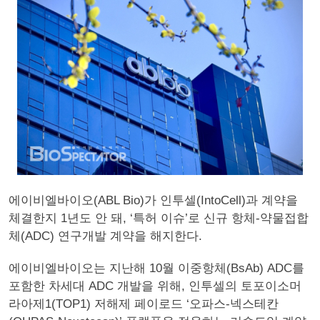
에이비엘바이오(ABL Bio)가 인투셀(IntoCell)과 계약을
체결한지 1년도 안 돼, ‘특허 이슈’로 신규 항체-약물접합
체(ADC) 연구개발 계약을 해지한다.
에이비엘바이오는 지난해 10월 이중항체(BsAb) ADC를
포함한 차세대 ADC 개발을 위해, 인투셀의 토포이소머
라아제1(TOP1) 저해제 페이로드 ‘오파스-넥스테칸