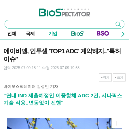
본문 바로가기
주요 메뉴
바이오스펙테이터
통
검색
합
검
전체
국제
기업
색
기사본문
에이비엘, 인투셀 'TOP1 ADC' 계약해지.."특허
이슈"
입력 2025-07-09 18:11
수정 2025-07-09 19:58
작게
크게
바이오스펙테이터 김성민 기자
"연내 IND 제출예정인 이중항체 ADC 2건, 시나픽스
기술 적용..변동없이 진행"