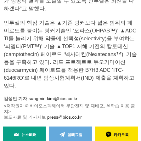
가 성공적 결과를 도출할 수 있도록 인투셀은 최선을 다
하겠다”고 말했다.
인투셀의 핵심 기술은 ▲기존 링커보다 넓은 범위의 페
이로드를 붙이는 링커기술인 ‘오파스(OHPAS™)’ ▲ADC
TI를 늘리기 위해 약물에 선택성(selectivity)을 부여하는
‘피엠티(PMT™)’ 기술 ▲TOP1 저해 기전의 캄토테신
(camptothecin) 페이로드 ‘넥사테칸(Nexatecans™)’ 기술
등을 구축하고 있다. 리드 프로젝트로 듀오카마이신
(duocarmycin) 페이로드를 적용한 B7H3 ADC ‘ITC-
6146RO’로 내년 임상시험계획서(IND) 제출을 계획하고
있다.
김성민 기자
sungmin.kim@bios.co.kr
<저작권자 © 바이오스펙테이터 무단전재 및 재배포, AI학습 이용 금
지>
보도자료 및 기사제보
press@bios.co.kr
뉴스레터
텔레그램
카카오톡