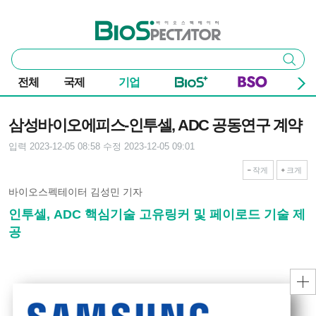
본문 바로가기
주요 메뉴
바이오스펙테이터
통
검색
합
검
전체
국제
기업
색
기사본문
삼성바이오에피스-인투셀, ADC 공동연구 계약
입력 2023-12-05 08:58
수정 2023-12-05 09:01
작게
크게
바이오스펙테이터 김성민 기자
인투셀, ADC 핵심기술 고유링커 및 페이로드 기술 제
공