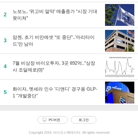
노보노, ‘위고비 알약’ 매출증가 “시장 기대
2
못미쳐”
암젠, 초기 비만에셋 “또 중단”..'마리타이
3
드'만 남아
7월 비상장 바이오투자, 3곳 892억..”상장
4
사 조달제로(0)”
화이자, 멧세라 인수 '디앤디' 경구용 GLP-
5
1 "개발중단"
PC버전
로그인
Copyright 2016. 바이오스펙테이터. All rights reserved