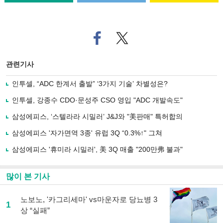
페
트위
이
터로
스
기사
북
공유
관련기사
으
하기
로
인투셀, “ADC 한계서 출발” ‘3가지 기술’ 차별성은?
기
사
인투셀, 강종수 CDO·문성주 CSO 영입 "ADC 개발속도"
공
유
삼성에피스, ‘스텔라라 시밀러’ J&J와 "美판매" 특허합의
하
삼성에피스 '자가면역 3종' 유럽 3Q “0.3%↑" 그쳐
기
삼성에피스 '휴미라 시밀러', 美 3Q 매출 "200만弗 불과"
많이 본 기사
노보노, '카그리세마' vs마운자로 당뇨병 3
1
상 “실패”