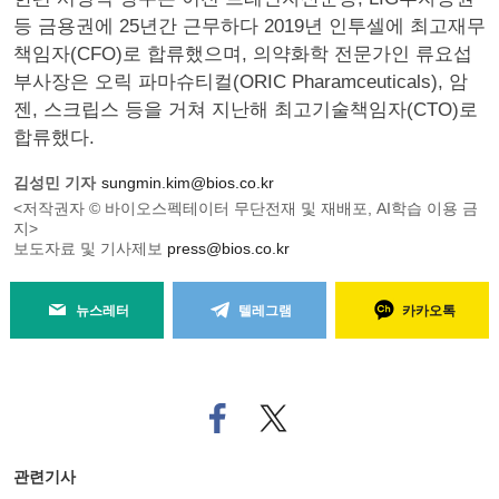
등 금용권에 25년간 근무하다 2019년 인투셀에 최고재무
책임자(CFO)로 합류했으며, 의약화학 전문가인 류요섭
부사장은 오릭 파마슈티컬(ORIC Pharamceuticals), 암
젠, 스크립스 등을 거쳐 지난해 최고기술책임자(CTO)로
합류했다.
김성민 기자
sungmin.kim@bios.co.kr
<저작권자 © 바이오스펙테이터 무단전재 및 재배포, AI학습 이용 금
지>
보도자료 및 기사제보
press@bios.co.kr
뉴스레터
텔레그램
카카오톡
페
트위
이
터로
스
기사
북
공유
관련기사
으
하기