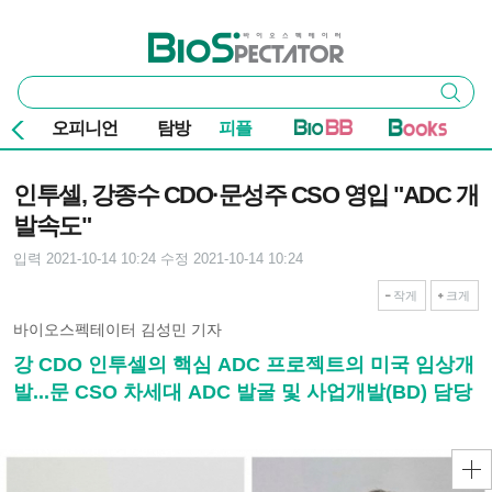
본문 바로가기
주요 메뉴
바이오스펙테이터
통
검색
합
검
오피니언
탐방
피플
색
기사본문
인투셀, 강종수 CDO·문성주 CSO 영입 "ADC 개
발속도"
입력 2021-10-14 10:24
수정 2021-10-14 10:24
작게
크게
바이오스펙테이터 김성민 기자
강 CDO 인투셀의 핵심 ADC 프로젝트의 미국 임상개
발...문 CSO 차세대 ADC 발굴 및 사업개발(BD) 담당