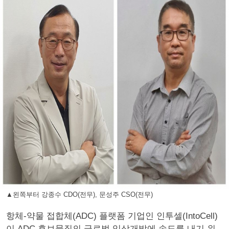
▲왼쪽부터 강종수 CDO(전무), 문성주 CSO(전무)
항체-약물 접합체(ADC) 플랫폼 기업인 인투셀(IntoCell)
이 ADC 후보물질의 글로벌 임상개발에 속도를 내기 위