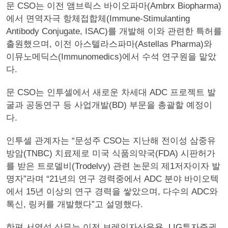
문 CSO는 이전 앰브릭스 바이오파마(Ambrx Biopharma)
에서 면역자극 항체접합체(Immune-Stimulanting
Antibody Conjugate, ISAC)를 개발해 이와 관련한 특허를
출원했으며, 이전 아스텔라스파마(Astellas Pharma)와
이뮤노메딕스(Immunomedics)에서 수석 연구원을 맡았
다.
문 CSO는 인투셀에서 새로운 차세대 ADC 프로젝트 발
굴과 공동연구 등 사업개발(BD) 부문을 총괄할 예정이
다.
인투셀 관계자는 “문성주 CSO는 지난해 전이성 삼중유
방암(TNBC) 치료제로 미국 식품의약국(FDA) 시판허가
를 받은 트로델비(Trodelvy) 관련 논문의 제1저자이자 발
명자”라며 “21년의 연구 경력중에서 ADC 분야 바이오텍
에서 15년 이상의 연구 경력을 쌓았으며, 다수의 ADC와
톡신, 링커를 개발했다”고 설명했다.
한편 서영석 상무는 이전 브레인자산운용, LIG투자증권