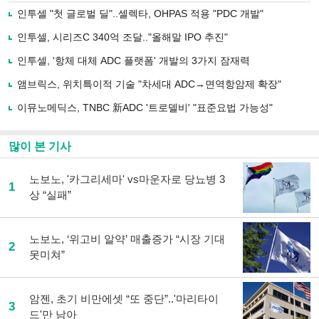
로
인투셀 "첫 글로벌 딜"..셀렉타, OHPAS 적용 "PDC 개발"
기
사
인투셀, 시리즈C 340억 조달.."올해말 IPO 추진"
공
유
인투셀, '항체 대체 ADC 플랫폼' 개발의 3가지 잠재력
하
앰브릭스, 위치특이적 기술 "차세대 ADC→면역항암제 확장"
기
이뮤노메딕스, TNBC 新ADC '트로델비' "표준요법 가능성"
많이 본 기사
노보노, '카그리세마' vs마운자로 당뇨병 3
1
상 “실패”
노보노, ‘위고비 알약’ 매출증가 “시장 기대
2
못미쳐”
암젠, 초기 비만에셋 “또 중단”..'마리타이
3
드'만 남아