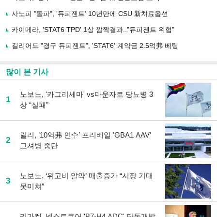
공
유
사노피 "돌파", '듀피젠트' 10년만에 CSU 新치료옵션
하
카이메라, 'STAT6 TPD' 1상 깜짝결과.."듀피젠트 위협"
기
길리어드 "경구 듀피젠트", 'STAT6' 계약금 2.5억弗 베팅
많이 본 기사
노보노, '카그리세마' vs마운자로 당뇨병 3
1
상 “실패”
릴리, ‘10억弗 인수’ 프리베일 'GBA1 AAV'
2
고셔병 중단
노보노, ‘위고비 알약’ 매출증가 “시장 기대
3
못미쳐”
리가켐, 넥스트큐어 'B7-H4 ADC' 단독개발