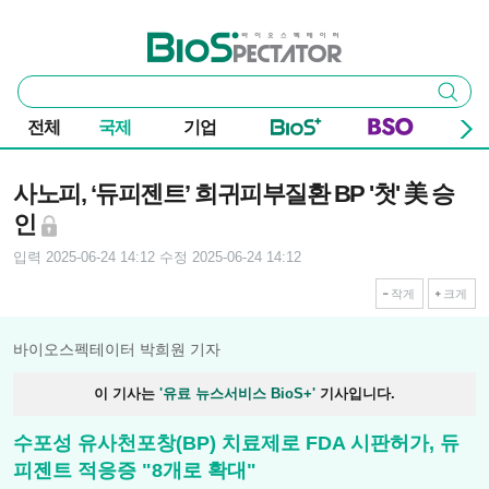
본문 바로가기
주요 메뉴
바이오스펙테이터
통
검색
합
검
전체
국제
기업
색
기사본문
사노피, ‘듀피젠트’ 희귀피부질환 BP '첫' 美 승
인
입력 2025-06-24 14:12
수정 2025-06-24 14:12
작게
크게
바이오스펙테이터 박희원 기자
이 기사는
'유료 뉴스서비스 BioS+'
기사입니다.
수포성 유사천포창(BP) 치료제로 FDA 시판허가, 듀
피젠트 적응증 "8개로 확대"