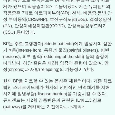
이번 승인으로 듀피젠트는 BP에 대한 유일한 표적 치료
제가 됐으며 적응증이 8개로 늘어났다. 기존 듀피젠트의
적응증은 7개로 아토피피부염(AD), 천식, 비용종 동반 만
성 부비동염(CRSwNP), 호산구식도염(EoE), 결절성양진
(PN), 만성폐쇄성폐질환(COPD), 만성특발성두드러기
(CSU) 등이었다.
BP는 주로 고령환자(elderly patients)에게 발생하며 심한
가려움(intense itch), 통증성 물집(painful blisters), 병변
(lesions), 피부 발적(reddening of the skin) 등의 증상이
나타난다. 해당 질환은 제2형 염증과 관련이 있으며, 만
성(chronic)과 재발(relapsing)의 가능성이 있다.
현재 BP를 치료할 수 있는 옵션은 제한적이다. 기존 치료
법인 스테로이드제가 환자의 전반적인 면역체계를 저해
하기에 질병부담(disease burden)을 가중시킬 수 있다.
듀피젠트는 제2형 염증반응과 관련된 IL4/IL13 경로
(pathway)를 저해하는 기전이다....
<계속>