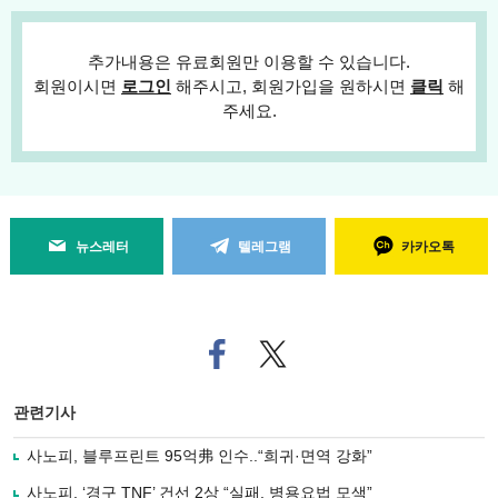
추가내용은 유료회원만 이용할 수 있습니다.
회원이시면
로그인
해주시고, 회원가입을 원하시면
클릭
해
주세요.
뉴스레터
텔레그램
카카오톡
페
트위
이
터로
스
기사
북
공유
관련기사
으
하기
로
사노피, 블루프린트 95억弗 인수..“희귀·면역 강화”
기
사
사노피, ‘경구 TNF’ 건선 2상 “실패, 병용요법 모색”