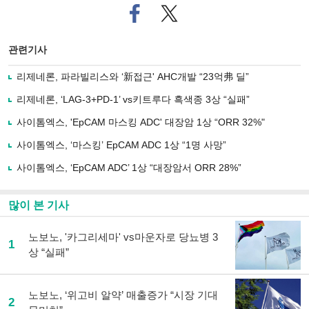
페
트위
이
터로
스
기사
북
공유
관련기사
으
하기
로
리제네론, 파라빌리스와 ‘新접근' AHC개발 “23억弗 딜”
기
사
리제네론, ‘LAG-3+PD-1’ vs키트루다 흑색종 3상 “실패”
공
유
사이톰엑스, 'EpCAM 마스킹 ADC' 대장암 1상 “ORR 32%"
하
사이톰엑스, ‘마스킹’ EpCAM ADC 1상 “1명 사망”
기
사이톰엑스, ‘EpCAM ADC’ 1상 “대장암서 ORR 28%”
많이 본 기사
노보노, '카그리세마' vs마운자로 당뇨병 3
1
상 “실패”
노보노, ‘위고비 알약’ 매출증가 “시장 기대
2