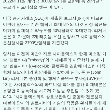
2022년 11월 계약금 3000만달러를 포함해 총 20억달러
규모의 파트너십을 맺은 바 있다.
미국 증권거래소(SEC)에 제출한 보고서(8-K)에 따르면
이번에 양사는 기존 협력에 최대 8개의 타깃 선정 옵션을
더하며 잠재적 계약규모를 40억달러로 확대했다. 리제네
론은 이 가운데 2개 타깃을 우선 선정하고 사이톰엑스에
옵션행사금 3700만달러를 지급했다.
양사는 이전과 마찬가지로 사이톰엑스의 항체 마스킹 기
술 ‘프로바디(Probody)’와 리제네론의 이중항체 설계 기
술 ‘벨로시바이(Veloci-Bi)’ 플랫폼을 결합해 마스킹 이중
항체 모달리티의 항암제를 개발하게 된다. 존 린(John
Lin) 리제네론 종양학 및 항체기술연구 부사장(SVP)은
“이번 사이톰엑스와의 파트너십 확대를 통해 리제네론은
유망한 이중특이성 치료제 개발을 추진할 수 있게 됐
다”며 “사이톰엑스와의 상호보완적인 종양학 전문성과
더불어 당사의 벨로시바이 기술의 적용은 환자들에게 새
로운 의약품을 제공하기 위한 노력에 있어 시너지를 더