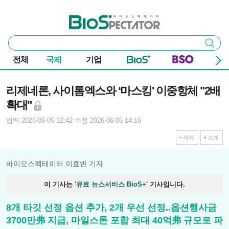
본문 바로가기
주요 메뉴
바이오스펙테이터
통
검색
합
검
전체
국제
기업
색
기사본문
리제네론, 사이톰엑스와 ‘마스킹' 이중항체 "2배
확대"
입력 2026-06-05 12:42
수정 2026-06-05 14:16
작게
크게
바이오스펙테이터 이효빈 기자
이 기사는
'유료 뉴스서비스 BioS+'
기사입니다.
8개 타깃 선정 옵션 추가, 2개 우선 선정..옵션행사금
3700만弗 지급, 마일스톤 포함 최대 40억弗 규모로 파