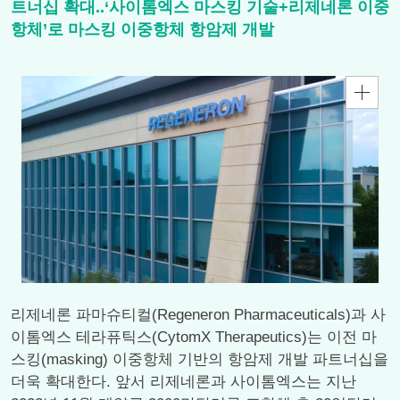
트너십 확대..‘사이톰엑스 마스킹 기술+리제네론 이중
항체’로 마스킹 이중항체 항암제 개발
리제네론 파마슈티컬(Regeneron Pharmaceuticals)과 사
이톰엑스 테라퓨틱스(CytomX Therapeutics)는 이전 마
스킹(masking) 이중항체 기반의 항암제 개발 파트너십을
더욱 확대한다. 앞서 리제네론과 사이톰엑스는 지난