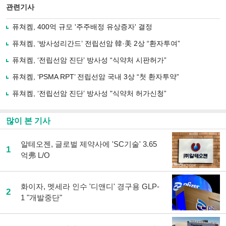
북
공유
관련기사
으
하기
로
퓨쳐켐, 400억 규모 '주주배정 유상증자' 결정
기
사
퓨쳐켐, ‘방사성리간드’ 전립선암 韓·美 2상 “환자투여”
공
유
퓨쳐켐, ‘전립선암 진단’ 방사성 “식약처 시판허가”
하
퓨쳐켐, ‘PSMA RPT’ 전립선암 국내 3상 “첫 환자투약”
기
퓨쳐켐, ‘전립선암 진단’ 방사성 "식약처 허가신청”
많이 본 기사
알테오젠, 글로벌 제약사에 'SC기술' 3.65
1
억弗 L/O
화이자, 멧세라 인수 '디앤디' 경구용 GLP-
2
1 "개발중단"