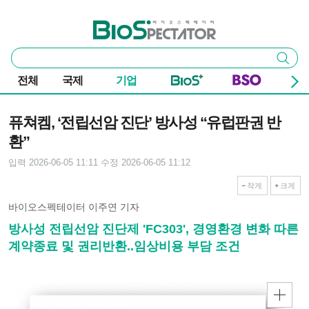
본문 바로가기
주요 메뉴
바이오스펙테이터
통
검색
합
검
전체
국제
기업
색
기사본문
퓨쳐켐, ‘전립선암 진단’ 방사성 “유럽판권 반
환”
입력 2026-06-05 11:11
수정 2026-06-05 11:12
작게
크게
바이오스펙테이터 이주연 기자
방사성 전립선암 진단제 'FC303', 경영환경 변화 따른
계약종료 및 권리반환..임상비용 부담 조건