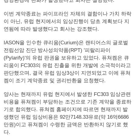
경영환경에 변화가 발생했다고 회사는 설명했다.
이번 계약종료는 파이프라인 자체의 결함이나 가치 하락
이 아닌, 유럽 현지에서의 임상진행이 당초 계획보다 지
연됨에 따라 발생했다고 회사는 강조했다.
IASON을 인수한 큐리움(Curium)은 랜티어스의 글로벌
전립선암 진단 방사성의약품(RPT) '피랄리파이
(Pylarify)'의 유럽 판권을 보유하고 있었다. 퓨쳐켐은 큐
리움이 FC303의 유럽 진출을 위한 개발에 소극적이라고
판단했으며, 결국 유럽 임상3상이 지연되었고 이에 퓨쳐
켐이 조기 계약종료 및 권리반환을 요청했다.
양사는 현재까지 유럽 현지에서 발생한 FC303 임상관련
비용을 퓨쳐켐이 부담하는 조건으로 기존 계약을 종료하
기로 합의했다. 퓨쳐켐 홈페이지에 따르면 현재까지 발
생했던 유럽 임상비용은 92만7148.33유로(약 16억6686
만원)이고 퓨쳐켐이 수령한 금액은 반환하지 않기로 했
다.