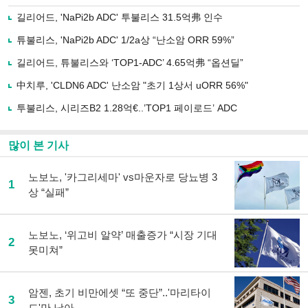
으
하기
로
길리어드, 'NaPi2b ADC' 투불리스 31.5억弗 인수
기
사
튜불리스, 'NaPi2b ADC' 1/2a상 “난소암 ORR 59%”
공
유
길리어드, 튜불리스와 ‘TOP1-ADC’ 4.65억弗 “옵션딜”
하
中치루, 'CLDN6 ADC' 난소암 "초기 1상서 uORR 56%"
기
투불리스, 시리즈B2 1.28억€..’TOP1 페이로드’ ADC
많이 본 기사
노보노, '카그리세마' vs마운자로 당뇨병 3
1
상 “실패”
노보노, ‘위고비 알약’ 매출증가 “시장 기대
2
못미쳐”
암젠, 초기 비만에셋 “또 중단”..'마리타이
3
드'만 남아