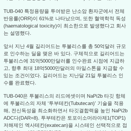
TUB-040 특정용량을 투여받은 난소암 환자군에서 전체
반응률(ORR)이 61%로 나타났으며, 또한 혈액학적 독성
(haematological toxicity)이 최소한으로 발생했다고 회사
는 설명했다.
앞서 지난 4월 길리어드는 투불리스를 총 50억달러 규모
로 인수하는 딜을 맺은 바 있다. 구체적으로 길리어드는
투불리스에 31억5000만달러를 인수완료 시점에 지급하
고, 향후 최대 18억5000만달러의 마일스톤을 지급할 수
있는 조건이었다. 길리어드는 지난달 21일 투불리스 인
수를 완료했다.
TUB-040은 투불리스의 리드에셋이며 NaPi2b 타깃 항체
에 투불리스의 자체 ‘투부테칸(Tubutecan)’ 기술을 적용
해, 전신독성을 최소화하면서 타깃결합력을 높인 NaPi2b
ADC다(DAR=8). 투부테칸은 토포이소머라아제1(TOP1)
저해제인 엑사테칸(exatecan)을 시스테인 선택적으로 접