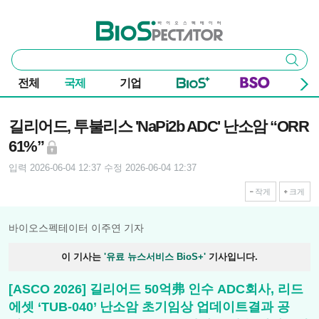
본문 바로가기
주요 메뉴
바이오스펙테이터
통
검색
합
검
전체
국제
기업
색
기사본문
길리어드, 투불리스 'NaPi2b ADC' 난소암 “ORR
61%”
입력 2026-06-04 12:37
수정 2026-06-04 12:37
작게
크게
바이오스펙테이터 이주연 기자
이 기사는
'유료 뉴스서비스 BioS+'
기사입니다.
[ASCO 2026] 길리어드 50억弗 인수 ADC회사, 리드
에셋 ‘TUB-040’ 난소암 초기임상 업데이트결과 공