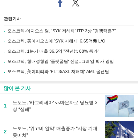
페
트위
이
터로
스
기사
북
공유
관련기사
으
하기
로
오스코텍-아지오스 딜, 'SYK 저해제' ITP 3상 "경쟁력은?"
기
사
오스코텍, 美아지오스에 'SYK 저해제' 6.65억弗 L/O
공
유
오스코텍, 1분기 매출 36.5억 "전년比 88% 증가"
하
오스코텍, 항내성항암 '플랫폼팀' 신설..그레일 박사 영입
기
오스코텍, 美야티리와 'FLT3/AXL 저해제' AML 옵션딜
많이 본 기사
노보노, '카그리세마' vs마운자로 당뇨병 3
1
상 “실패”
노보노, ‘위고비 알약’ 매출증가 “시장 기대
2
못미쳐”