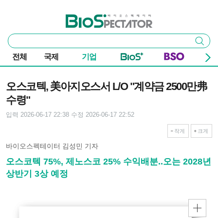
본문 바로가기
주요 메뉴
바이오스펙테이터
통
검색
합
검
전체
국제
기업
색
기사본문
오스코텍, 美아지오스서 L/O "계약금 2500만弗
수령"
입력 2026-06-17 22:38
수정 2026-06-17 22:52
작게
크게
바이오스펙테이터 김성민 기자
오스코텍 75%, 제노스코 25% 수익배분..오는 2028년
상반기 3상 예정