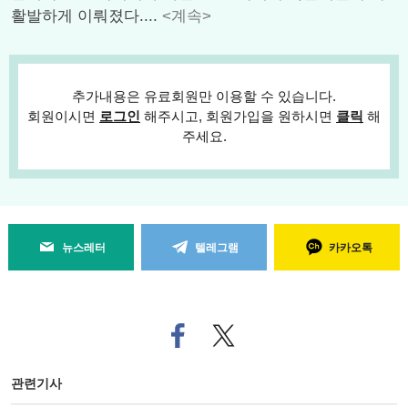
활발하게 이뤄졌다....
<계속>
추가내용은 유료회원만 이용할 수 있습니다.
회원이시면
로그인
해주시고, 회원가입을 원하시면
클릭
해
주세요.
뉴스레터
텔레그램
카카오톡
페
트위
이
터로
스
기사
북
공유
관련기사
으
하기