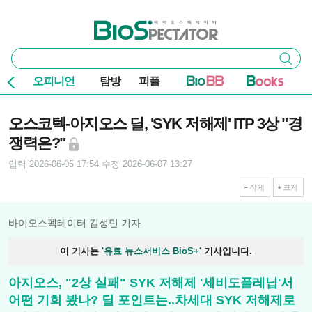
본문 바로가기
주요 메뉴
바이오스펙테이터
통
검색
합
검
오피니언
탐방
피플
색
기사본문
오스코텍-아지오스 딜, 'SYK 저해제' ITP 3상 "경
쟁력은?"
입력 2026-06-05 17:54
수정 2026-06-07 13:27
작게
크게
바이오스펙테이터 김성민 기자
이 기사는
'유료 뉴스서비스 BioS+'
기사입니다.
아지오스, "2상 실패" SYK 저해제 '세비도플레닙'서
어떤 기회 봤나? 딜 포인트는..차세대 SYK 저해제로