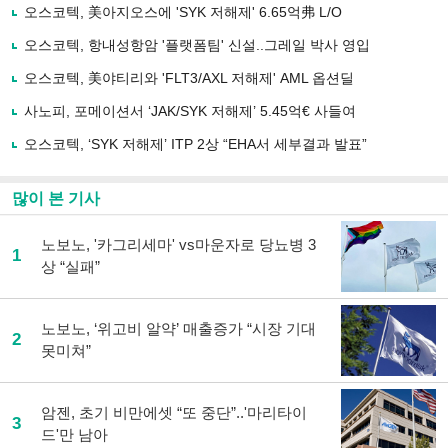
로
오스코텍, 美아지오스에 'SYK 저해제' 6.65억弗 L/O
기
사
오스코텍, 항내성항암 '플랫폼팀' 신설..그레일 박사 영입
공
유
오스코텍, 美야티리와 'FLT3/AXL 저해제' AML 옵션딜
하
사노피, 포메이션서 ‘JAK/SYK 저해제’ 5.45억€ 사들여
기
오스코텍, ‘SYK 저해제’ ITP 2상 “EHA서 세부결과 발표”
많이 본 기사
노보노, '카그리세마' vs마운자로 당뇨병 3
1
상 “실패”
노보노, ‘위고비 알약’ 매출증가 “시장 기대
2
못미쳐”
암젠, 초기 비만에셋 “또 중단”..'마리타이
3
드'만 남아