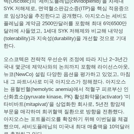
텍(Oscotec)의 ‘세비도플레닙(cevidoplenib)’을 차세대
SYK 저해제로, 면역혈소판감소증(ITP)을 핵심 적응증으
로 임상3상을 추진한다고 공개했다. 아지오스는 세비도
플레닙을 계약금 2500만달러를 포함해 최대 6억6500만
달러에 사들였고, 1세대 SYK 저해제와 비교해 내약성
(tolerability)과 지속성(durability)을 개선할 것으로 기대
한다.
오스코텍은 전략적 우선순위 조정에 따라 지난 2~3년간
국내 몇군데 제약사와의 논의까지 포함해 라이선스아웃,
뉴코(NewCo) 설립 다양한 옵션을 평가하고 있었고, 마침
내 그 파트너사로 미국 아지오스가 정해졌다. 아지오스
는 용혈빈혈(hemolytic anemia)애서 적혈구 피르부산 인
산화효소(pyruvate kinase, PK) 활성화약물(activator) ‘미
타비바트(mitapivat)’을 상업화한 회사로, 5년전 항암제
부문을 매각하며 희귀혈액 질환으로 방향을 전환했다.
아지오스는 포트폴리오를 확장하기 위해 이번딜을 체결
했으며, 세비도플레닙의 미국내 최대 매출액을 10억달러