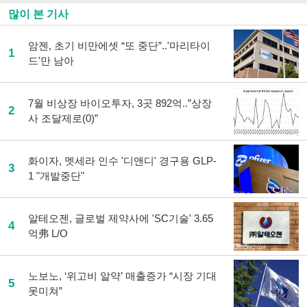
많이 본 기사
암젠, 초기 비만에셋 “또 중단”..'마리타이
1
드'만 남아
7월 비상장 바이오투자, 3곳 892억..”상장
2
사 조달제로(0)”
화이자, 멧세라 인수 '디앤디' 경구용 GLP-
3
1 "개발중단"
알테오젠, 글로벌 제약사에 'SC기술' 3.65
4
억弗 L/O
노보노, ‘위고비 알약’ 매출증가 “시장 기대
5
못미쳐”