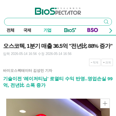
본문 바로가기
주요 메뉴
바이오스펙테이터
통
검색
합
검
전체
국제
기업
색
기사본문
오스코텍, 1분기 매출 36.5억 "전년比 88% 증가"
입력 2026-05-14 16:56
수정 2026-05-14 16:56
작게
크게
바이오스펙테이터 김성민 기자
기술이전 '레이저티닙' 로열티 수익 반영..영업손실 99
억, 전년比 소폭 증가