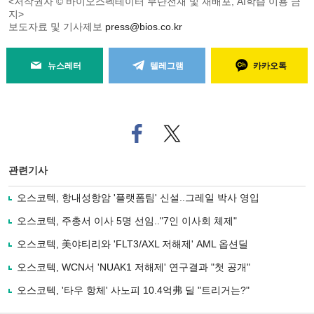
<저작권자 © 바이오스펙테이터 무단전재 및 재배포, AI학습 이용 금
지>
보도자료 및 기사제보
press@bios.co.kr
뉴스레터
텔레그램
카카오톡
페
트위
이
터로
스
기사
북
공유
관련기사
으
하기
로
오스코텍, 항내성항암 '플랫폼팀' 신설..그레일 박사 영입
기
사
오스코텍, 주총서 이사 5명 선임.."7인 이사회 체제"
공
유
오스코텍, 美야티리와 'FLT3/AXL 저해제' AML 옵션딜
하
오스코텍, WCN서 'NUAK1 저해제' 연구결과 "첫 공개"
기
오스코텍, '타우 항체' 사노피 10.4억弗 딜 "트리거는?"