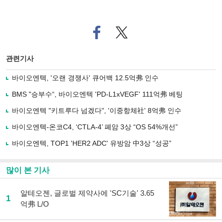
페
트위
이
터로
스
기사
북
공유
관련기사
으
하기
로
바이오엔텍, '오랜 경쟁사' 큐어백 12.5억弗 인수
기
사
BMS "승부수“, 바이오엔텍 'PD-L1xVEGF' 111억弗 베팅
공
유
바이오엔텍 "키트루다 넘겠다", '이중항체社' 8억弗 인수
하
바이오엔텍-온코C4, ‘CTLA-4’ 폐암 3상 “OS 54%개선”
기
바이오엔텍, TOP1 'HER2 ADC' 유방암 中3상 “성공”
많이 본 기사
알테오젠, 글로벌 제약사에 'SC기술' 3.65
1
억弗 L/O