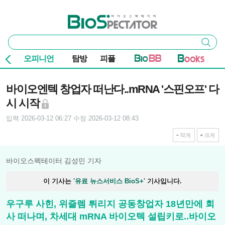
본문 바로가기
주요 메뉴
바이오스펙테이터
통
검색
합
검
오피니언
탐방
피플
색
기사본문
바이오엔텍 창업자 떠난다..mRNA '스핀오프' 다
시 시작
입력 2026-03-12 06:27
수정 2026-03-12 08:43
작게
크게
바이오스펙테이터 김성민 기자
이 기사는
'유료 뉴스서비스 BioS+'
기사입니다.
우구루 사힌, 위즐렘 튀리지 공동창업자 18년만에 회
사 떠나며, 차세대 mRNA 바이오텍 설립키로..바이오