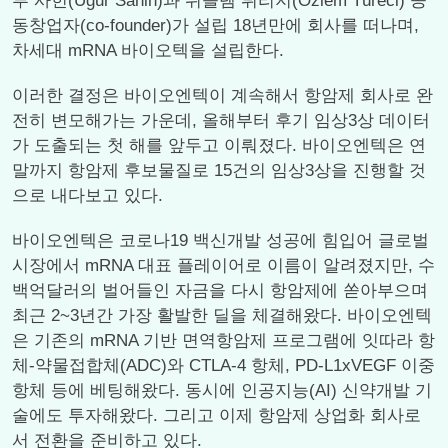
루 사힌(Ugur Sahin)과 위즐렘 튀리지(Özlem Türeci) 공
동창업자(co-founder)가 설립 18년만에 회사를 떠나며,
차세대 mRNA 바이오텍을 설립한다.
이러한 결정은 바이오엔텍이 계속해서 항암제 회사로 완
전히 변모해가는 가운데, 올해부터 후기 임상3상 데이터
가 도출되는 첫 해를 앞두고 이뤄졌다. 바이오엔텍은 연
말까지 항암제 후보물질로 15건의 임상3상을 진행할 것
으로 내다보고 있다.
바이오엔텍은 코로나19 백신개발 성공에 힘입어 글로벌
시장에서 mRNA 대표 플레이어로 이름이 알려졌지만, 수
백억달러의 벌어들인 자금을 다시 항암제에 쏟아부으며
최근 2~3년간 가장 활발한 딜을 체결해왔다. 바이오엔텍
은 기존의 mRNA 기반 면역항암제 프로그램에 잇따라 항
체-약물접합체(ADC)와 CTLA-4 항체, PD-L1xVEGF 이중
항체 등에 베팅해왔다. 동시에 인공지능(AI) 신약개발 기
술에도 투자해왔다. 그리고 이제 항암제 상업화 회사로
서 전환을 준비하고 있다.