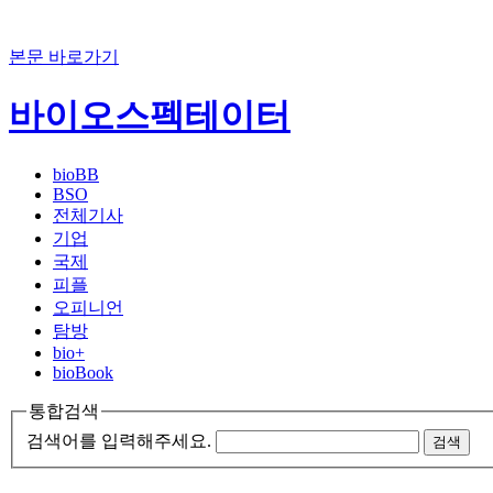
본문 바로가기
바이오스펙테이터
bioBB
BSO
전체기사
기업
국제
피플
오피니언
탐방
bio+
bioBook
통합검색
검색어를 입력해주세요.
검색