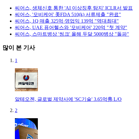
씨어스, 생체신호 통한 'AI 이상징후 탐지' ICLR서 발표
씨어스, '모비케어' 美FDA 510(k) 서류제출 "완료"
씨어스, 1Q 매출 325억·영업익 139억 "역대최대"
씨어스, UAE 퓨어헬스와 '모비케어' 220억 "첫 계약"
씨어스, 스마트병상 '씽크' 올해 두달 5000병상 "돌파"
많이 본 기사
1
알테오젠, 글로벌 제약사에 'SC기술' 3.65억弗 L/O
2