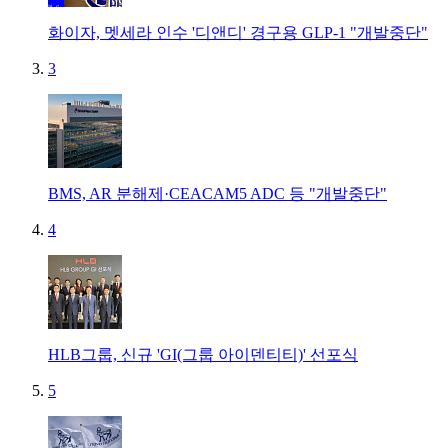
화이자, 멧세라 인수 '디앤디' 경구용 GLP-1 "개발중단"
3
BMS, AR 분해제·CEACAM5 ADC 등 "개발중단"
4
HLB그룹, 신규 'GI(그룹 아이덴티티)' 선포식
5