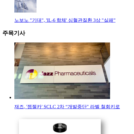
노보노 "기대", 'IL-6 항체' 심혈관질환 3상 "실패”
주목기사
재즈, '젭젤카' SCLC 2차 “개발중단" 라벨 철회키로