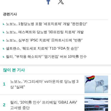
이
터로
스
기사
북
공유
관련기사
으
하기
로
노보노, 1형당뇨병 포함 '세포치료제' 개발 "완전중단"
기
사
노보노, 애스펙트와 당뇨병 '3D프린팅 치료제' 개발
공
유
노보노, 심부전 'iPSC 치료제' 日하트시드에 "반환"
하
셀트랜스, ‘췌도세포 치료제’ T1D “FDA 첫 승인”
기
릴리, "부작용 해소되자" '염기편집' 버브 10억弗 인수
많이 본 기사
노보노, '카그리세마' vs마운자로 당뇨병 3
1
상 “실패”
릴리, ‘10억弗 인수’ 프리베일 'GBA1 AAV'
2
고셔병 중단