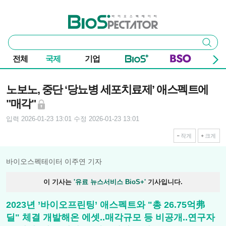
본문 바로가기
주요 메뉴
바이오스펙테이터
통
검색
합
검
전체
국제
기업
색
기사본문
노보노, 중단 ‘당뇨병 세포치료제’ 애스펙트에
"매각"
입력 2026-01-23 13:01
수정 2026-01-23 13:01
작게
크게
바이오스펙테이터 이주연 기자
이 기사는
'유료 뉴스서비스 BioS+'
기사입니다.
2023년 ’바이오프린팅’ 애스펙트와 "총 26.75억弗
딜" 체결 개발해온 에셋..매각규모 등 비공개..연구자