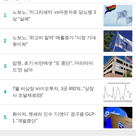
노보노, '카그리세마' vs마운자로 당뇨병 3
1
상 “실패”
노보노, ‘위고비 알약’ 매출증가 “시장 기대
2
못미쳐”
암젠, 초기 비만에셋 “또 중단”..'마리타이
3
드'만 남아
7월 비상장 바이오투자, 3곳 892억..”상장
4
사 조달제로(0)”
화이자, 멧세라 인수 '디앤디' 경구용 GLP-
5
1 "개발중단"