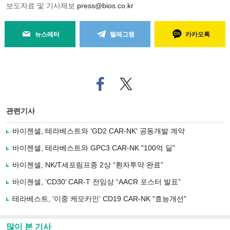
보도자료 및 기사제보
press@bios.co.kr
뉴스레터
텔레그램
카카오톡
페
트위
이
터로
스
기사
북
공유
관련기사
으
하기
로
바이젠셀, 테라베스트와 'GD2 CAR-NK' 공동개발 계약
기
사
바이젠셀, 테라베스트와 GPC3 CAR-NK "100억 딜"
공
유
바이젠셀, NK/T세포림프종 2상 “환자투약 완료”
하
바이젠셀, ‘CD30’ CAR-T 전임상 “AACR 포스터 발표”
기
테라베스트, '이중 케모카인' CD19 CAR-NK "효능개선"
많이 본 기사