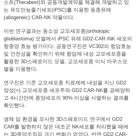
스트(Therabest)와 공동개발계약을 체결해 개발하고 있
는 유도만능줄기세포(iPSC)를 이용한 동종유래
(allogeneic) CAR-NK 약물이다.
이번 연구결과는 동소성 교모세포종(orthotopic
glioblastoma) 모델에서 iPSC 유래 GD2-CAR iNK 세포의
항종양 효능 평가이다. 공동연구진은 VC302의 항암효능
및 안전성을 확인하기 위해 항암제 내성 교모세포종을
활용한 3D스페로이드 모델, 교모세포종 이식 마우스모
델을 이용했다.
연구진은 기존 교모세포종 치료제에 내성을 지닌 GD2
양성(+) 교모세포종 세포주와 GD2 CAR-NK를 공배양하
고 4시간안에 종양세포의 90% 이상을 사멸하는 결과를
확인했다.
생체 암 환경을 모사한 3D스페로이드 연구에서 GD2
CAR를 발현하지 않은 대조군 NK세포를 처리했을 때에
는 3D종양조직의 크기 변화가 없었다. 반면 GD2 CAR-