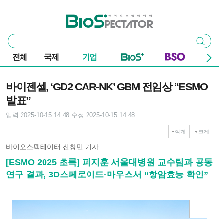
본문 바로가기
주요 메뉴
바이오스펙테이터
통
검색
합
검
전체
국제
기업
색
기사본문
바이젠셀, ‘GD2 CAR-NK’ GBM 전임상 “ESMO
발표”
입력 2025-10-15 14:48
수정 2025-10-15 14:48
작게
크게
바이오스펙테이터 신창민 기자
[ESMO 2025 초록] 피지훈 서울대병원 교수팀과 공동
연구 결과, 3D스페로이드·마우스서 “항암효능 확인”