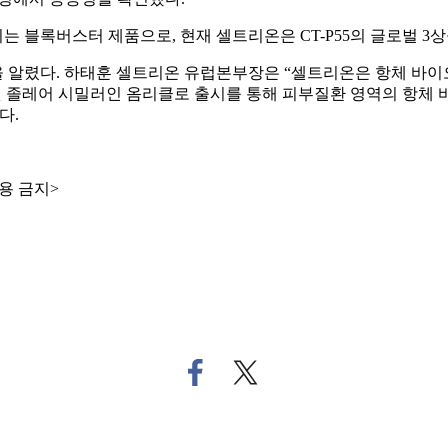
 블록버스터 제품으로, 현재 셀트리온은 CT-P55의 글로벌 3상
을 알렸다. 하태훈 셀트리온 유럽본부장은 “셀트리온은 항체 바
첫 졸레어 시밀러인 옴리클로 출시를 통해 피부질환 영역의 항체
다.
용 금지>
페
트
이
위
스
터
북
로