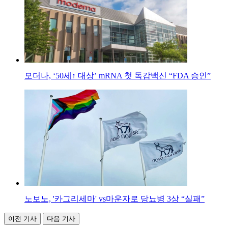
모더나, ‘50세↑ 대상’ mRNA 첫 독감백신 “FDA 승인”
노보노, '카그리세마' vs마운자로 당뇨병 3상 “실패”
이전 기사
다음 기사