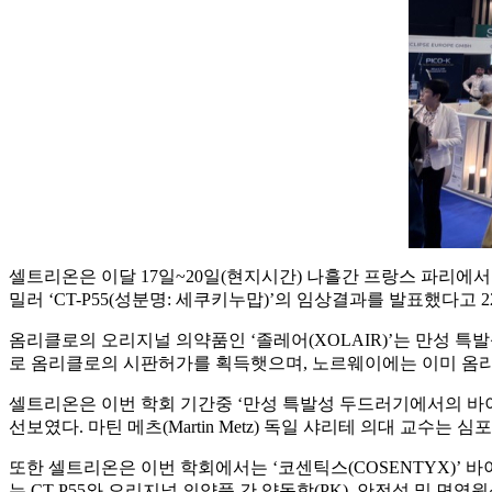
셀트리온은 이달 17일~20일(현지시간) 나흘간 프랑스 파리에서 
밀러 ‘CT-P55(성분명: 세쿠키누맙)’의 임상결과를 발표했다고 2
옴리클로의 오리지널 의약품인 ‘졸레어(XOLAIR)’는 만성 
로 옴리클로의 시판허가를 획득햇으며, 노르웨이에는 이미 옴리클
셀트리온은 이번 학회 기간중 ‘만성 특발성 두드러기에서의 바이오
선보였다. 마틴 메츠(Martin Metz) 독일 샤리테 의대 교
또한 셀트리온은 이번 학회에서는 ‘코센틱스(COSENTYX)’ 
는 CT-P55와 오리지널 의약품 간 약동학(PK), 안전성 및 면