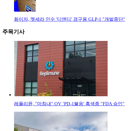
화이자, 멧세라 인수 '디앤디' 경구용 GLP-1 "개발중단"
주목기사
레플리뮨, "마침내" OV ‘PD-1불응' 흑색종 "FDA 승인"