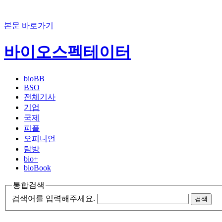
본문 바로가기
바이오스펙테이터
bioBB
BSO
전체기사
기업
국제
피플
오피니언
탐방
bio+
bioBook
통합검색
검색어를 입력해주세요.
검색