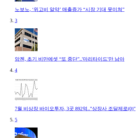
노보노, ‘위고비 알약’ 매출증가 “시장 기대 못미쳐”
3
암젠, 초기 비만에셋 “또 중단”..'마리타이드'만 남아
4
7월 비상장 바이오투자, 3곳 892억..”상장사 조달제로(0)”
5