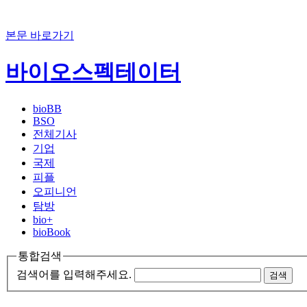
본문 바로가기
바이오스펙테이터
bioBB
BSO
전체기사
기업
국제
피플
오피니언
탐방
bio+
bioBook
통합검색
검색어를 입력해주세요.
검색