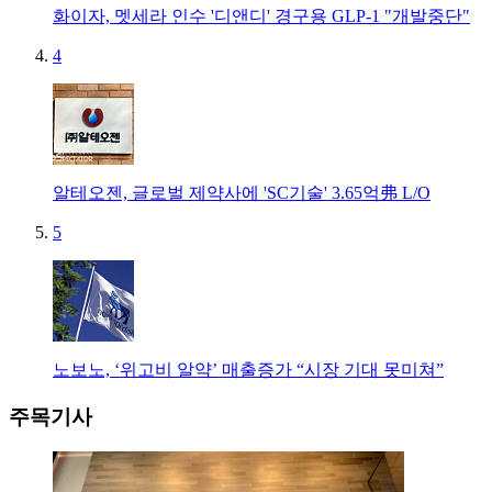
화이자, 멧세라 인수 '디앤디' 경구용 GLP-1 "개발중단"
4
알테오젠, 글로벌 제약사에 'SC기술' 3.65억弗 L/O
5
노보노, ‘위고비 알약’ 매출증가 “시장 기대 못미쳐”
주목기사