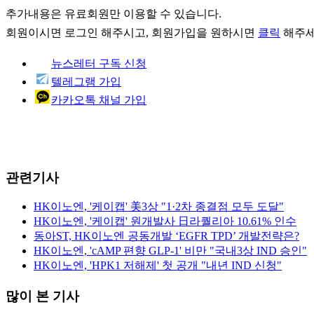
추가내용은 유료회원만 이용할 수 있습니다.
회원이시면
로그인
해주시고, 회원가입을 원하시면
클릭
해주세
뉴스레터 구독 신청
텔레그램 가입
카카오톡 채널 가입
관련기사
HK이노엔, '케이캡' 美3상 "1·2차 종결점 모두 도달"
HK이노엔, '케이캡' 원개발사 日라퀄리아 10.61% 인수
동아ST, HK이노엔 공동개발 ‘EGFR TPD’ 개발전략은?
HK이노엔, 'cAMP 편향 GLP-1' 비만 "국내3상 IND 승인"
HK이노엔, 'HPK1 저해제' 첫 공개 "내년 IND 신청"
많이 본 기사