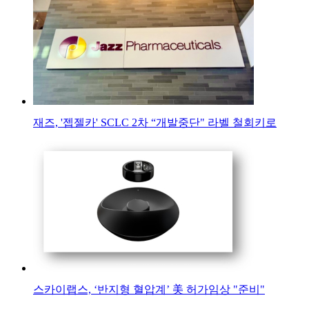
재즈, '젭젤카' SCLC 2차 “개발중단" 라벨 철회키로
스카이랩스, ‘반지형 혈압계’ 美 허가임상 "준비"