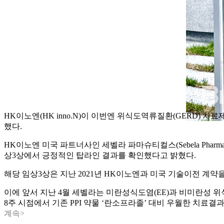
HK이노엔(HK inno.N)이 이번엔 위식도역류질환(GERD) 치료제
했다.
HK이노엔 미국 파트너사인 세벨라 파마슈티컬스(Sebela Pharm
상3상에서 긍정적인 탑라인 결과를 확인했다고 밝혔다.
해당 임상3상은 지난 2021년 HK이노엔과 미국 기술이전 계약을 체결
이에 앞서 지난 4월 세벨라는 미란성식도염(EE)과 비미란성 위식
8주 시점에서 기존 PPI 약물 ‘란소프라졸’ 대비 우월한 치료결
계속>