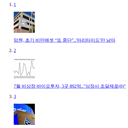
1
암젠, 초기 비만에셋 “또 중단”..'마리타이드'만 남아
2
7월 비상장 바이오투자, 3곳 892억..”상장사 조달제로(0)”
3