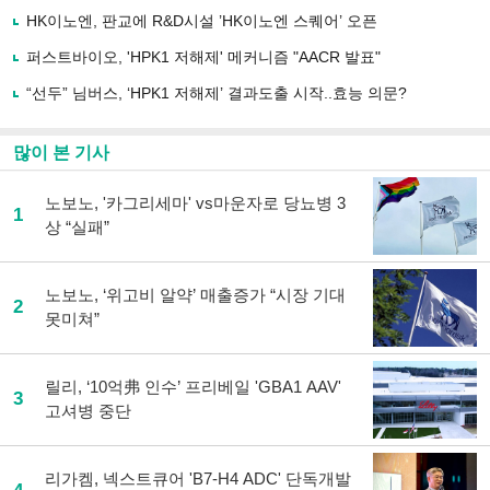
공
유
HK이노엔, 판교에 R&D시설 ’HK이노엔 스퀘어’ 오픈
하
퍼스트바이오, 'HPK1 저해제' 메커니즘 "AACR 발표"
기
“선두” 님버스, ‘HPK1 저해제’ 결과도출 시작..효능 의문?
많이 본 기사
노보노, '카그리세마' vs마운자로 당뇨병 3
1
상 “실패”
노보노, ‘위고비 알약’ 매출증가 “시장 기대
2
못미쳐”
릴리, ‘10억弗 인수’ 프리베일 'GBA1 AAV'
3
고셔병 중단
리가켐, 넥스트큐어 'B7-H4 ADC' 단독개발