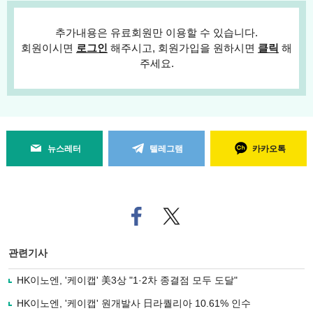
추가내용은 유료회원만 이용할 수 있습니다.
회원이시면
로그인
해주시고, 회원가입을 원하시면
클릭
해
주세요.
뉴스레터
텔레그램
카카오톡
페
트위
이
터로
스
기사
북
공유
관련기사
으
하기
로
HK이노엔, '케이캡' 美3상 "1·2차 종결점 모두 도달"
기
사
HK이노엔, '케이캡' 원개발사 日라퀄리아 10.61% 인수