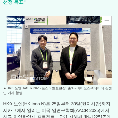
선정 목표"
▲HK이노엔 AACR 2025 포스터발표현장, 출처=바이오스펙테이터 김성
민 기자 촬영
HK이노엔(HK inno.N)은 25일부터 30일(현지시간)까지
시카고에서 열리는 미국 암연구학회(AACR 2025)에서
신규 면역항암제 프로젝트 HPK1 저해제 ‘IN-122517’의