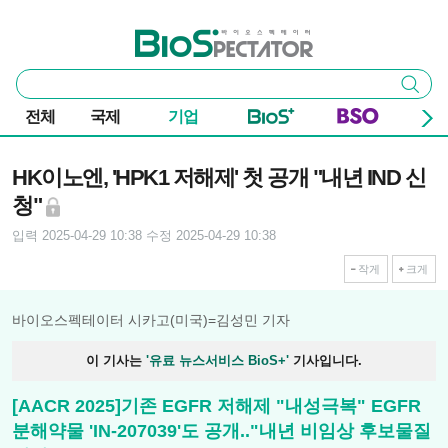
본문 바로가기
주요 메뉴
바이오스펙테이터
통
검색
합
검
전체
국제
기업
색
기사본문
HK이노엔, 'HPK1 저해제' 첫 공개 "내년 IND 신
청"
입력 2025-04-29 10:38
수정 2025-04-29 10:38
작게
크게
바이오스펙테이터 시카고(미국)=김성민 기자
이 기사는
'유료 뉴스서비스 BioS+'
기사입니다.
[AACR 2025]기존 EGFR 저해제 "내성극복" EGFR
분해약물 'IN-207039'도 공개.."내년 비임상 후보물질