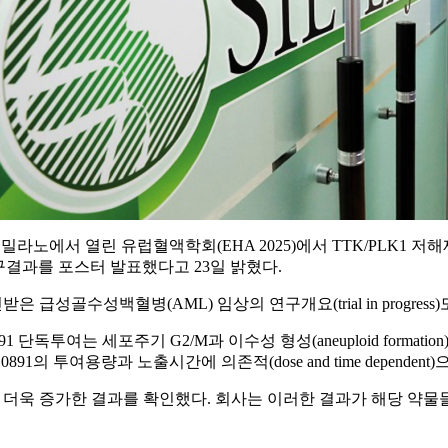
아 밀라노에서 열린 유럽혈액학회(EHA 2025)에서 TTK/PLK1 저해
 연구결과를 포스터 발표했다고 23일 밝혔다.
성골수성백혈병(AML) 임상의 연구개요(trial in progress
1 단독투여는 세포주기 G2/M과 이수성 형성(aneuploid formation
은 BAL0891의 투여용량과 노출시간에 의존적(dose and time dependen
더욱 증가한 결과를 확인했다. 회사는 이러한 결과가 해당 약물