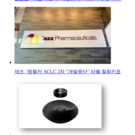
재즈, '젭젤카' SCLC 2차 “개발중단" 라벨 철회키로