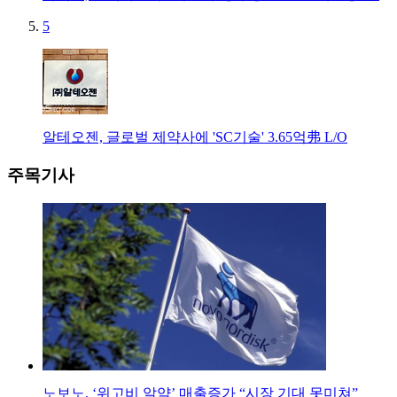
5
알테오젠, 글로벌 제약사에 'SC기술' 3.65억弗 L/O
주목기사
노보노, ‘위고비 알약’ 매출증가 “시장 기대 못미쳐”