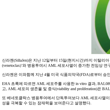
신라젠(SillaJen)은 지난 12일부터 15일(현지시간)까지 이탈리
(venetoclax)’와 병용투여시 AML 세포사멸이 증가한 전임상
신라젠은 이와함께 지난 4월 미국 식품의약국(FDA)로부터 승인받은 급
EHA 초록에 따르면 AML 세포주를 사용한 in vitro 결과, BAL089
고, AML 세포의 생존율 및 증식(viability and proliferation)
또 베네토클락스 병용투여에서 단독투여보다 AML 세포사멸이 
성을 극복할 수 있는 잠재력을 보여준다고 설명했다.