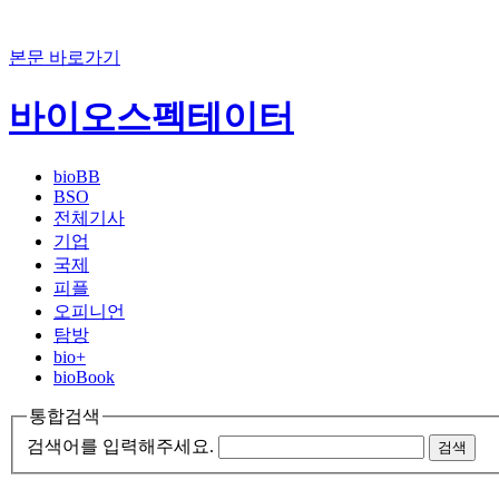
본문 바로가기
바이오스펙테이터
bioBB
BSO
전체기사
기업
국제
피플
오피니언
탐방
bio+
bioBook
통합검색
검색어를 입력해주세요.
검색