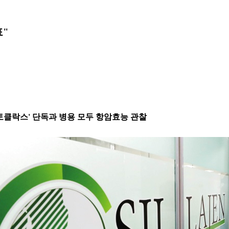
표"
'베네토클락스' 단독과 병용 모두 항암효능 관찰