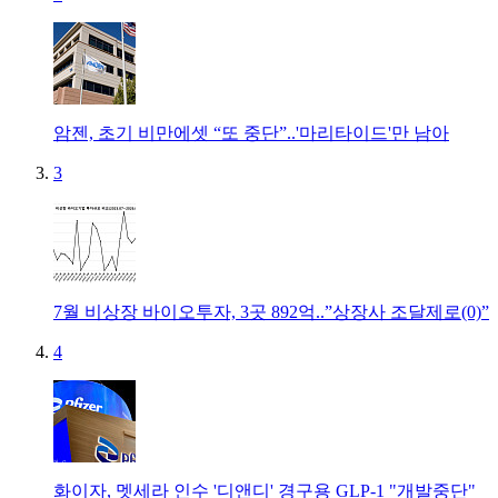
암젠, 초기 비만에셋 “또 중단”..'마리타이드'만 남아
3
7월 비상장 바이오투자, 3곳 892억..”상장사 조달제로(0)”
4
화이자, 멧세라 인수 '디앤디' 경구용 GLP-1 "개발중단"