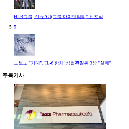
HLB그룹, 신규 'GI(그룹 아이덴티티)' 선포식
5
노보노 "기대", 'IL-6 항체' 심혈관질환 3상 "실패”
주목기사