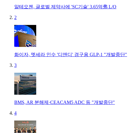
알테오젠, 글로벌 제약사에 'SC기술' 3.65억弗 L/O
2
화이자, 멧세라 인수 '디앤디' 경구용 GLP-1 "개발중단"
3
BMS, AR 분해제·CEACAM5 ADC 등 "개발중단"
4