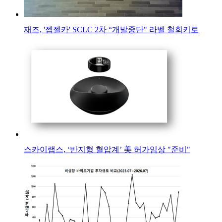
재즈, '젭젤카' SCLC 2차 “개발중단" 라벨 철회키로
스카이랩스, ‘반지형 혈압계’ 美 허가임상 "준비"