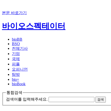
본문 바로가기
바이오스펙테이터
bioBB
BSO
전체기사
기업
국제
피플
오피니언
탐방
bio+
bioBook
통합검색
검색어를 입력해주세요.
검색