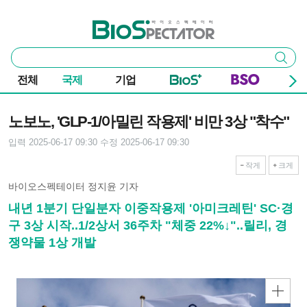
본문 바로가기
주요 메뉴
바이오스펙테이터
통
검색
합
검
전체
국제
기업
색
기사본문
노보노, 'GLP-1/아밀린 작용제' 비만 3상 "착수"
입력 2025-06-17 09:30
수정 2025-06-17 09:30
작게
크게
바이오스펙테이터 정지윤 기자
내년 1분기 단일분자 이중작용제 '아미크레틴' SC·경
구 3상 시작..1/2상서 36주차 "체중 22%↓"..릴리, 경
쟁약물 1상 개발