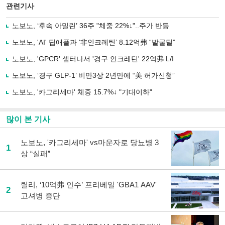
북
공유
관련기사
으
하기
로
노보노, ‘후속 아밀린’ 36주 "체중 22%↓"..주가 반등
기
사
노보노, 'AI' 딥애플과 ‘非인크레틴’ 8.12억弗 “발굴딜”
공
유
노보노, 'GPCR' 셉터나서 '경구 인크레틴' 22억弗 L/I
하
노보노, ‘경구 GLP-1’ 비만3상 2년만에 “美 허가신청”
기
노보노, '카그리세마' 체중 15.7%↓ "기대이하"
많이 본 기사
노보노, '카그리세마' vs마운자로 당뇨병 3
1
상 “실패”
릴리, ‘10억弗 인수’ 프리베일 'GBA1 AAV'
2
고셔병 중단