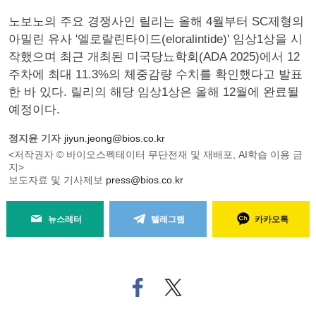
노보노의 주요 경쟁사인 릴리는 올해 4월부터 SC제형의
아밀린 유사 '엘로랄린타이드(eloralintide)' 임상1상을 시
작했으며 최근 개최된 미국당뇨학회(ADA 2025)에서 12
주차에 최대 11.3%의 체중감량 수치를 확인했다고 발표
한 바 있다. 릴리의 해당 임상1상은 올해 12월에 완료될
예정이다.
정지윤 기자
jiyun.jeong@bios.co.kr
<저작권자 © 바이오스펙테이터 무단전재 및 재배포, AI학습 이용 금
지>
보도자료 및 기사제보
press@bios.co.kr
뉴스레터
텔레그램
카카오톡
페
트위
이
터로
스
기사