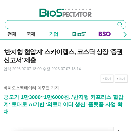
본문 바로가기
주요 메뉴
바이오스펙테이터
통
검색
합
검
전체
국제
기업
색
기사본문
'반지형 혈압계' 스카이랩스, 코스닥 상장 '증권
신고서' 제출
입력 2026-07-07 18:09
수정 2026-07-07 18:14
작게
크게
바이오스펙테이터 이주연 기자
공모가 1만3000~1만6000원..'반지형 커프리스 혈압
계' 토대로 AI기반 '의료데이터 생산' 플랫폼 사업 확
대