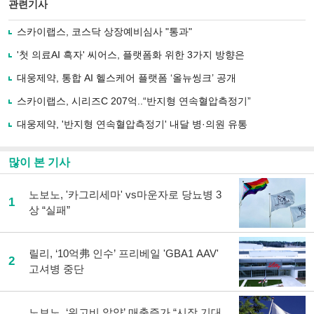
북
공유
관련기사
으
하기
로
스카이랩스, 코스닥 상장예비심사 "통과"
기
사
'첫 의료AI 흑자' 씨어스, 플랫폼화 위한 3가지 방향은
공
유
대웅제약, 통합 AI 헬스케어 플랫폼 ‘올뉴씽크’ 공개
하
스카이랩스, 시리즈C 207억..“반지형 연속혈압측정기”
기
대웅제약, '반지형 연속혈압측정기' 내달 병·의원 유통
많이 본 기사
노보노, '카그리세마' vs마운자로 당뇨병 3
1
상 “실패”
릴리, ‘10억弗 인수’ 프리베일 'GBA1 AAV'
2
고셔병 중단
노보노, ‘위고비 알약’ 매출증가 “시장 기대