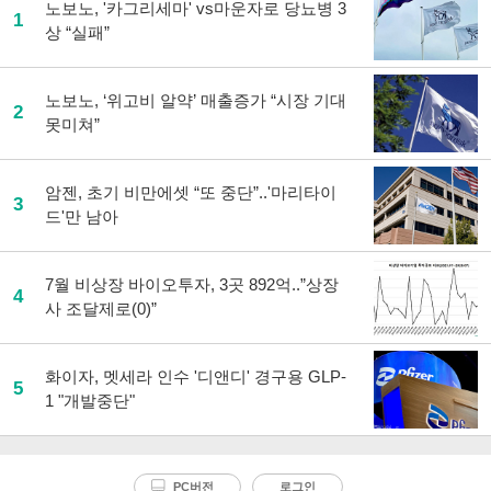
노보노, '카그리세마' vs마운자로 당뇨병 3
1
상 “실패”
노보노, ‘위고비 알약’ 매출증가 “시장 기대
2
못미쳐”
암젠, 초기 비만에셋 “또 중단”..'마리타이
3
드'만 남아
7월 비상장 바이오투자, 3곳 892억..”상장
4
사 조달제로(0)”
화이자, 멧세라 인수 '디앤디' 경구용 GLP-
5
1 "개발중단"
PC버전
로그인