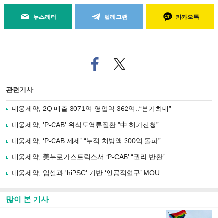
뉴스레터
텔레그램
카카오톡
페
트위
이
터로
스
기사
북
공유
관련기사
으
하기
로
대웅제약, 2Q 매출 3071억·영업익 362억..“분기최대”
기
사
대웅제약, 'P-CAB' 위식도역류질환 "中 허가신청”
공
유
대웅제약, ‘P-CAB 제제’ “누적 처방액 300억 돌파”
하
대웅제약, 美뉴로가스트릭스서 ‘P-CAB’ “권리 반환”
기
대웅제약, 입셀과 'hiPSC' 기반 ‘인공적혈구’ MOU
많이 본 기사