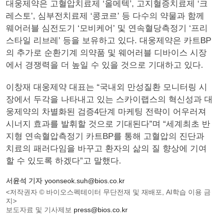
대웅제약은 고혈압치료제 ‘올메텍’, 고지혈증치료제 ‘크
레스토’, 심부전치료제 ‘콩코르’ 등 다수의 약물과 함께
웨어러블 심전도기 ‘모비케어’ 및 연속혈당측정기 ‘프리
스타일 리브레’ 등을 보유하고 있다. 대웅제약은 카트BP
의 추가로 순환기계 의약품 및 웨어러블 디바이스 시장
에서 경쟁력을 더 높일 수 있을 것으로 기대하고 있다.
이창재 대웅제약 대표는 “국내외 만성질환 모니터링 시
장에서 두각을 나타내고 있는 스카이랩스의 혁신성과 대
웅제약의 차별화된 검증4단계 마케팅 전략이 어우러져
시너지 효과를 발휘할 것으로 기대된다”며 “세계최초 반
지형 연속혈압측정기 카트BP를 통해 고혈압의 진단과
치료의 패러다임을 바꾸고 환자의 삶의 질 향상에 기여
할 수 있도록 하겠다”고 말했다.
서윤석 기자
yoonseok.suh@bios.co.kr
<저작권자 © 바이오스펙테이터 무단전재 및 재배포, AI학습 이용 금
지>
보도자료 및 기사제보
press@bios.co.kr