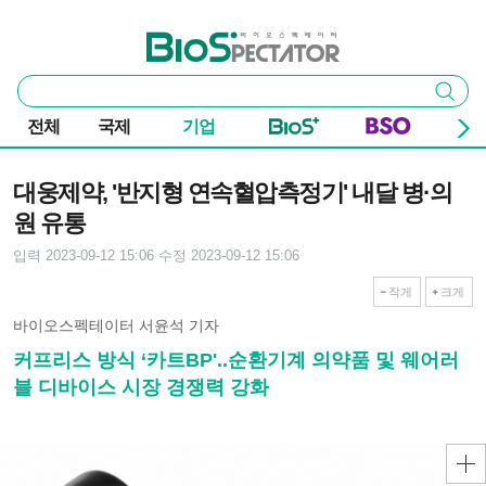
본문 바로가기
주요 메뉴
바이오스펙테이터
통
검색
합
검
전체
국제
기업
색
기사본문
대웅제약, '반지형 연속혈압측정기' 내달 병·의
원 유통
입력 2023-09-12 15:06
수정 2023-09-12 15:06
작게
크게
바이오스펙테이터 서윤석 기자
커프리스 방식 ‘카트BP'..순환기계 의약품 및 웨어러
블 디바이스 시장 경쟁력 강화