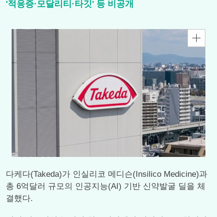
'적응증·모달리티·타깃' 등 비공개
다케다(Takeda)가 인실리코 메디슨(Insilico Medicine)과
총 6억달러 규모의 인공지능(AI) 기반 신약발굴 딜을 체
결했다.