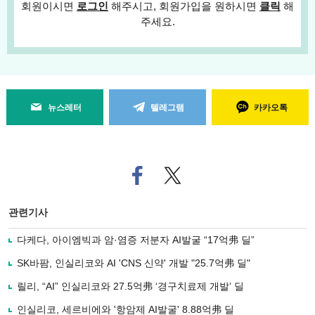
회원이시면
로그인
해주시고, 회원가입을 원하시면
클릭
해
주세요.
뉴스레터
텔레그램
카카오톡
페
트위
이
터로
스
기사
북
공유
관련기사
으
하기
로
다케다, 아이엠빅과 암·염증 저분자 AI발굴 “17억弗 딜”
기
사
SK바팜, 인실리코와 AI 'CNS 신약' 개발 "25.7억弗 딜"
공
유
릴리, “AI” 인실리코와 27.5억弗 ‘경구치료제 개발’ 딜
하
인실리코, 세르비에와 '항암제 AI발굴' 8.88억弗 딜
기