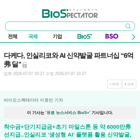
본문 바로가기
주요 메뉴
바이오스펙테이터
통
검색
합
검
전체
국제
기업
색
기사본문
다케다, 인실리코와 AI 신약발굴 파트너십 “6억
弗 딜”
입력 2026-07-07 10:27
수정 2026-07-07 10:27
작게
크게
바이오스펙테이터 이효빈 기자
이 기사는
'유료 뉴스서비스 BioS+'
기사입니다.
착수금+단기지급금+초기 마일스톤 등 약 6000만弗
선지급..인실리코 '생성형 AI' 플랫폼 활용 신약발굴,