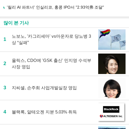
'릴리 AI 파트너' 인실리코, 홍콩 IPO서 "2.93억弗 조달"
많이 본 기사
노보노, '카그리세마' vs마운자로 당뇨병 3
1
상 “실패”
올릭스, CDO에 'GSK 출신' 민지영 수석부
2
사장 영입
3
지씨셀, 손주희 사업개발실장 영입
4
블랙록, 알테오젠 지분 5.03% 취득