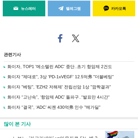
뉴스레터
텔레그램
카카오톡
페
트위
이
터로
스
기사
북
공유
관련기사
으
하기
로
화이자, TOP1 '메소텔린 ADC' 중단..초기 항암제 2건도
기
사
화이자 "제대로", 3상 'PD-1xVEGF' 12.5억弗 "더블베팅"
공
유
화이자 "베팅", 'EZH2 저해제' 전립선암 1상 "깜짝결과"
하
화이자 “고난속”, ‘항암제 ADC’ 돌파구..“발표만 4시간“
기
화이자 “결국”, ‘ADC’ 씨젠 430억弗 인수 "메가딜"
많이 본 기사