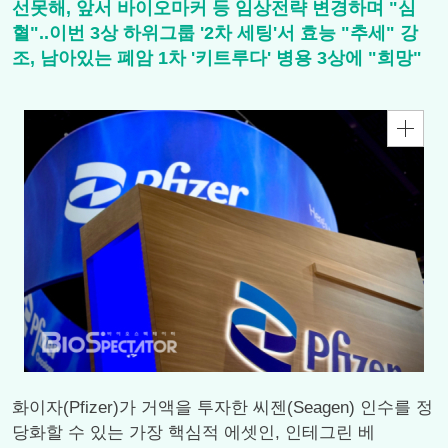
선못해, 앞서 바이오마커 등 임상전략 변경하며 "심
혈"..이번 3상 하위그룹 '2차 세팅'서 효능 "추세" 강
조, 남아있는 폐암 1차 '키트루다' 병용 3상에 "희망"
화이자(Pfizer)가 거액을 투자한 씨젠(Seagen) 인수를 정
당화할 수 있는 가장 핵심적 에셋인, 인테그린 베