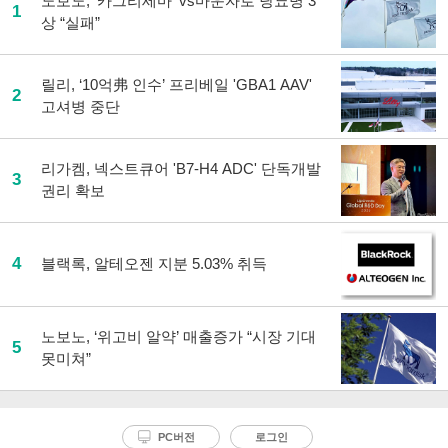
노보노, '카그리세마' vs마운자로 당뇨병 3
1
상 “실패”
릴리, ‘10억弗 인수’ 프리베일 'GBA1 AAV'
2
고셔병 중단
리가켐, 넥스트큐어 'B7-H4 ADC' 단독개발
3
권리 확보
4
블랙록, 알테오젠 지분 5.03% 취득
노보노, ‘위고비 알약’ 매출증가 “시장 기대
5
못미쳐”
PC버전
로그인