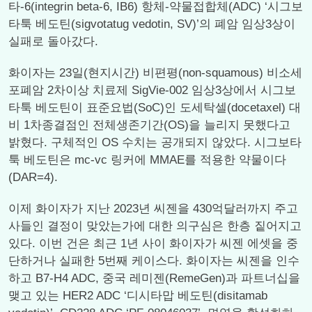
타-6(integrin beta-6, IB6) 항체-약물접합체(ADC) ‘시그보
타툭 베도틴(sigvotatug vedotin, SV)’의 폐암 임상3상이
실패로 돌아갔다.
화이자는 23일(현지시간) 비편평(non-squamous) 비소세
포폐암 2차이상 치료제 SigVie-002 임상3상에서 시그보
타툭 베도틴이 표준요법(SoC)인 도세탁셀(docetaxel) 대
비 1차종결점인 전체생존기간(OS)을 늘리지 못했다고
밝혔다. 구체적인 OS 수치는 공개되지 않았다. 시그보타
툭 베도틴은 mc-vc 링커에 MMAE를 적용한 약물이다
(DAR=4).
이제 화이자가 지난 2023년 씨젠을 430억달러까지 주고
사들인 결정이 맞았는가에 대한 의구심은 한층 짙어지고
있다. 이번 건은 최근 1년 사이 화이자가 씨젠 에셋을 중
단하거나 실패한 5번째 케이스다. 화이자는 씨젠을 인수
하고 B7-H4 ADC, 중국 레미젠(RemeGen)과 파트너십을
맺고 있는 HER2 ADC ‘디시타맙 베도틴(disitamab