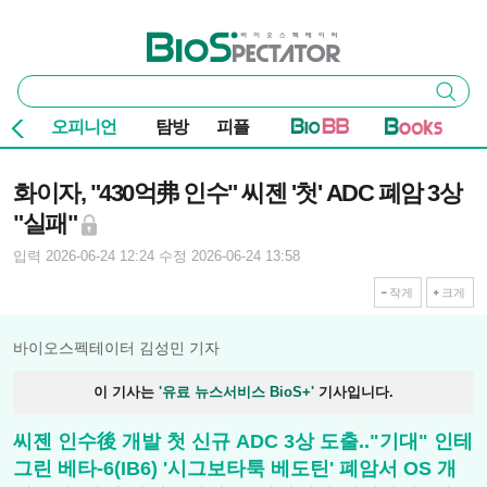
본문 바로가기
주요 메뉴
바이오스펙테이터
통
검색
합
검
오피니언
탐방
피플
색
기사본문
화이자, "430억弗 인수" 씨젠 '첫' ADC 폐암 3상
"실패"
입력 2026-06-24 12:24
수정 2026-06-24 13:58
작게
크게
바이오스펙테이터 김성민 기자
이 기사는
'유료 뉴스서비스 BioS+'
기사입니다.
씨젠 인수後 개발 첫 신규 ADC 3상 도출.."기대" 인테
그린 베타-6(IB6) '시그보타툭 베도틴' 폐암서 OS 개