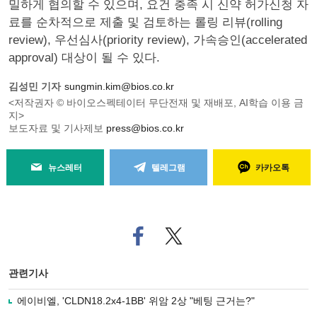
밀하게 협의할 수 있으며, 요건 충족 시 신약 허가신청 자
료를 순차적으로 제출 및 검토하는 롤링 리뷰(rolling
review), 우선심사(priority review), 가속승인(accelerated
approval) 대상이 될 수 있다.
김성민 기자
sungmin.kim@bios.co.kr
<저작권자 © 바이오스펙테이터 무단전재 및 재배포, AI학습 이용 금
지>
보도자료 및 기사제보
press@bios.co.kr
뉴스레터
텔레그램
카카오톡
페
트위
이
터로
스
기사
북
공유
관련기사
으
하기
로
에이비엘, 'CLDN18.2x4-1BB' 위암 2상 "베팅 근거는?"
기