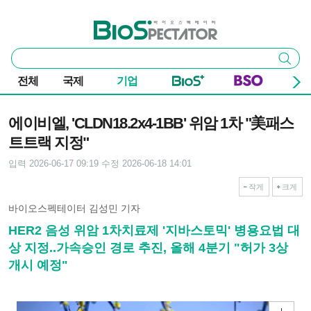
본문 바로가기
주요 메뉴
바이오스펙테이터
통
검색
합
검
전체
국제
기업
색
기사본문
에이비엘, 'CLDN18.2x4-1BB' 위암 1차 "美패스
트트랙 지정"
입력 2026-06-17 09:19
수정 2026-06-18 14:01
작게
크게
바이오스펙테이터 김성민 기자
HER2 음성 위암 1차치료제 '지바스토믹' 병용요법 대
상 지정..가속승인 경로 추진, 올해 4분기 "허가 3상
개시 예정"