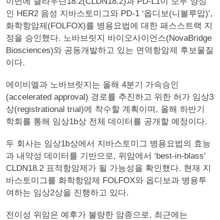
이번에 클라우딘18.2(CLDN18.2)과 PD-L1이 모두 양성
인 HER2 음성 지바스토미그와 PD-1 ‘옵디보(니볼루맙)’,
화학항암제(FOLFOX)를 병용요법에 대한 패스스트랙 지
정을 승인했다. 노바브릿지 바이오사이언스(NovaBridge
Biosciences)와 공동개발하고 있는 면역항암제 후보물질
이다.
에이비엘과 노바브릿지는 올해 4분기 가속승인
(accelerated approval) 경로를 추진하고 위한 허가 임상3
상(registrational trial)에 착수할 계획이며, 올해 하반기
학회를 통해 임상1b상 전체 데이터를 공개할 예정이다.
두 회사는 임상1b상에서 지바스토미그 병용요법의 효능
과 내약성 데이터를 기반으로, 위암에서 ‘best-in-blass’
CLDN18.2 표적항암제가 될 가능성을 확인했다. 현재 지
바스토미그를 화학항암제 FOLFOX와 옵디보과 병용투
여하는 임상2상을 진행하고 있다.
전이성 위암은 예후가 불량한 암종으로, 최근에는