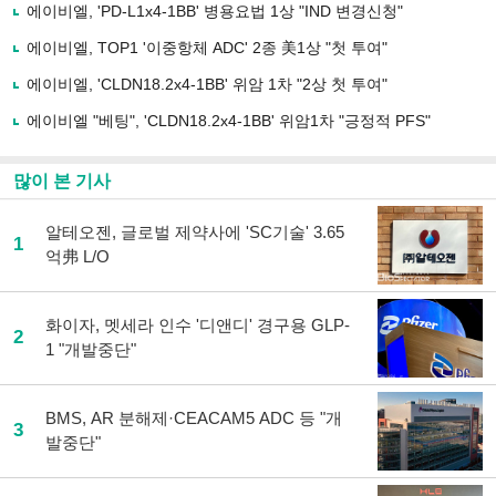
사
에이비엘, 'PD-L1x4-1BB' 병용요법 1상 "IND 변경신청"
공
유
에이비엘, TOP1 '이중항체 ADC' 2종 美1상 "첫 투여"
하
에이비엘, 'CLDN18.2x4-1BB' 위암 1차 "2상 첫 투여"
기
에이비엘 "베팅", 'CLDN18.2x4-1BB' 위암1차 "긍정적 PFS"
많이 본 기사
알테오젠, 글로벌 제약사에 'SC기술' 3.65
1
억弗 L/O
화이자, 멧세라 인수 '디앤디' 경구용 GLP-
2
1 "개발중단"
BMS, AR 분해제·CEACAM5 ADC 등 "개
3
발중단"