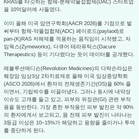
KRAS를 타깃하는 항체-분해약물접합체(DAC) 스타트업
을 10억달러에 사들였다.
이미 올해 미국 암연구학회(AACR 2026)를 기점으로 벌
써부터 항체-약물접합체(ADC) 페이로드(paylaod)로
pan-(K)RAS 저해제를 적용하는 움직임이 시작됐고, 자
임웍스(Zymeworks), 다큐어 테라퓨틱스(Dacure
Therapeutics) 등이 기다렸다는 듯이 데이터를 공개했다.
레볼루션메디슨(Revolution Medicines)의 다락손라십은
췌장암 임상3상 2차치료제로 올해 미국 임상종양학회
(ASCO 2026)에서 환자의 전체생존기간(OS)을 60% 줄
이면서, 기립박수를 이끌어냈다. 그러나 동시에 내약성
이슈도 고개를 들고 있고, 피부와 위장관(GI) 관련 부작
용을 동반한다. 가장 흔한 부작용인 피부 발진은 약 90%
의 환자에게서 보고되고, 몸 전체 피부 발진이 나타나는
3등급 이상은 10~15%가 해당하고 용량을 줄이거나 투여
를 중단하게 된다.