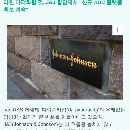
라인 다각화할 것..J&J 항암제서 "신규 ADC 플랫폼
확보 계속"
pan-RAS 저해제 ‘다락손라십(daraxonrasib)’의 유례없는
임상3상 결과가 큰 변화를 만들어내고 있으며,
J&J(Johnson & Johnson)는 이 흐름을 놓치지 않고