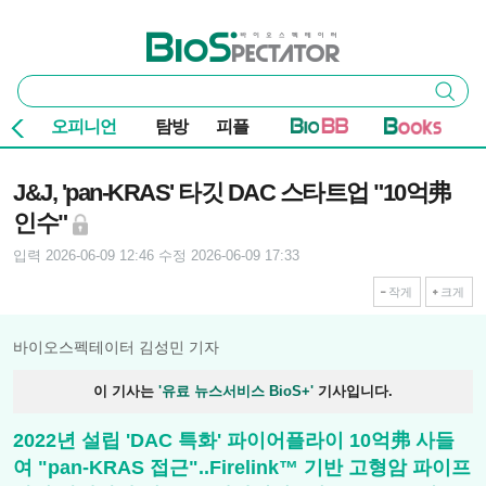
본문 바로가기
주요 메뉴
바이오스펙테이터
통
검색
합
검
오피니언
탐방
피플
색
기사본문
J&J, 'pan-KRAS' 타깃 DAC 스타트업 "10억弗
인수"
입력 2026-06-09 12:46
수정 2026-06-09 17:33
작게
크게
바이오스펙테이터 김성민 기자
이 기사는
'유료 뉴스서비스 BioS+'
기사입니다.
2022년 설립 'DAC 특화' 파이어플라이 10억弗 사들
여 "pan-KRAS 접근"..Firelink™ 기반 고형암 파이프