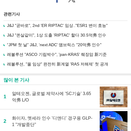
이
터로
스
기사
북
공유
관련기사
으
하기
로
J&J "곧바로", 2nd 'ER RIPTAC' 임상.."ESR1 변이 효능"
기
사
J&J "쏜살같이", 1상 도출 'RIPTAC' 할다 30.5억弗 인수
공
유
“JPM 첫 날” J&J, ‘next ADC’ 앰브릭스 "20억弗 인수"
하
레볼루션 "ASCO 기립박수", 'pan-KRAS' 췌장암 新기준
기
레볼루션, "올 임상" 완전히 新계열 'RAS 저해제' 첫 공개
많이 본 기사
알테오젠, 글로벌 제약사에 'SC기술' 3.65
1
억弗 L/O
화이자, 멧세라 인수 '디앤디' 경구용 GLP-
2
1 "개발중단"