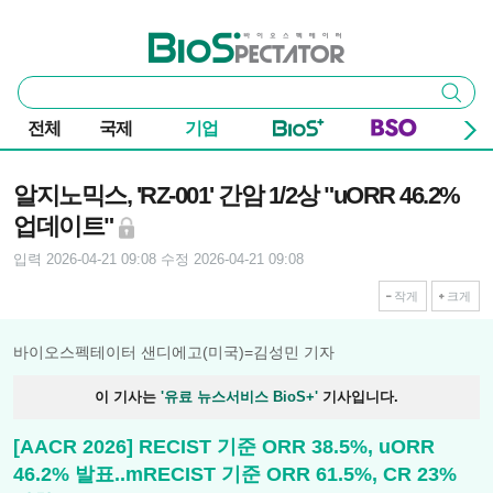
본문 바로가기
주요 메뉴
바이오스펙테이터
통
검색
합
검
전체
국제
기업
색
기사본문
알지노믹스, 'RZ-001' 간암 1/2상 "uORR 46.2%
업데이트"
입력 2026-04-21 09:08
수정 2026-04-21 09:08
작게
크게
바이오스펙테이터 샌디에고(미국)=김성민 기자
이 기사는
'유료 뉴스서비스 BioS+'
기사입니다.
[AACR 2026] RECIST 기준 ORR 38.5%, uORR
46.2% 발표..mRECIST 기준 ORR 61.5%, CR 23%