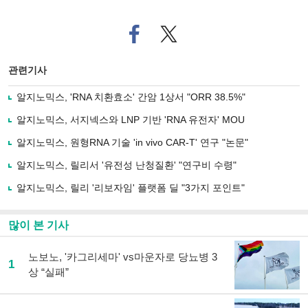
페
트위
이
터로
스
기사
북
공유
관련기사
으
하기
로
알지노믹스, 'RNA 치환효소' 간암 1상서 "ORR 38.5%"
기
사
알지노믹스, 서지넥스와 LNP 기반 'RNA 유전자' MOU
공
유
알지노믹스, 원형RNA 기술 'in vivo CAR-T' 연구 "논문"
하
알지노믹스, 릴리서 '유전성 난청질환' "연구비 수령"
기
알지노믹스, 릴리 '리보자임' 플랫폼 딜 "3가지 포인트"
많이 본 기사
노보노, '카그리세마' vs마운자로 당뇨병 3
1
상 “실패”