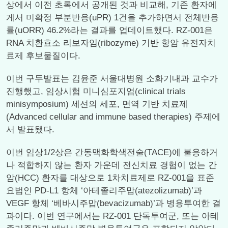
상에서 이전 초록에서 공개된 것과 비교해, 기존 환자에
게서 미확정 부분반응(uPR) 1건을 추가하면서 전체반응
률(uORR) 46.2%라는 결과를 업데이트했다. RZ-001은
RNA 치환효소 리보자임(ribozyme) 기반 항암 유전자치
료제 후보물질이다.
이번 구두발표는 김윤준 서울대병원 소화기내과 교수가
진행했고, 임상시험 미니심포지엄(clinical trials
minisymposium) 세션의 세포, 면역 기반 치료제
(Advanced cellular and immune based therapies) 주제에
서 발표됐다.
이번 임상1/2상은 간동맥화학색전술(TACE)에 불응하거
나 적합하지 않는 환자 가운데 전신치료 경험이 없는 간
암(HCC) 환자를 대상으로 1차치료제로 RZ-001을 표준
요법인 PD-L1 항체 ‘아테졸리주맙(atezolizumab)’과
VEGF 항체 ‘베바시주맙(bevacizumab)’과 병용투여한 결
과이다. 이번 연구에서는 RZ-001 단독투여군, 또는 아테