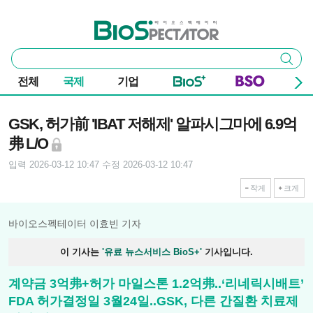
본문 바로가기
주요 메뉴
바이오스펙테이터
통
검색
합
검
전체
국제
기업
색
기사본문
GSK, 허가前 'IBAT 저해제' 알파시그마에 6.9억
弗 L/O
입력 2026-03-12 10:47
수정 2026-03-12 10:47
작게
크게
바이오스펙테이터 이효빈 기자
이 기사는
'유료 뉴스서비스 BioS+'
기사입니다.
계약금 3억弗+허가 마일스톤 1.2억弗..‘리네릭시배트’
FDA 허가결정일 3월24일..GSK, 다른 간질환 치료제