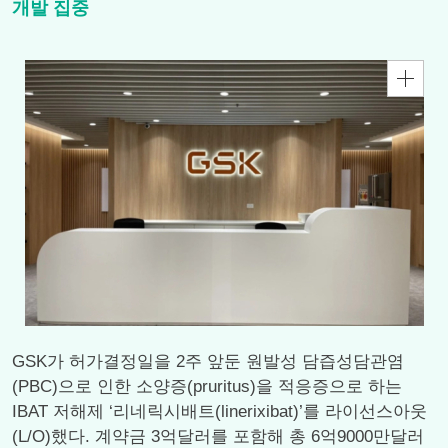
개발 집중
GSK가 허가결정일을 2주 앞둔 원발성 담즙성담관염
(PBC)으로 인한 소양증(pruritus)을 적응증으로 하는
IBAT 저해제 ‘리네릭시배트(linerixibat)’를 라이선스아웃
(L/O)했다. 계약금 3억달러를 포함해 총 6억9000만달러