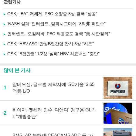
북
공유
관련기사
으
하기
로
GSK, ‘IBAT 저해제’ PBC 소양증 3상 결국 “성공”
기
사
‘NASH 실패’ 인터셉트, 알파시그마에 "8억弗 피인수"
공
유
인터셉트, '오칼리바' PBC 적응증도 결국 "美 시판철회”
하
GSK, ‘HBV ASO’ 만성B형간염 완치 3상 “히트”
기
GSK, 'B형간염' 1/2상 '실패' HBV 치료백신 "중단"
많이 본 기사
알테오젠, 글로벌 제약사에 'SC기술' 3.65
1
억弗 L/O
화이자, 멧세라 인수 '디앤디' 경구용 GLP-
2
1 "개발중단"
BMS, AR 분해제·CEACAM5 ADC 등 "개